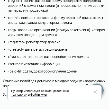
«reg-ch»: регистратор, которому передается поддержка
сведений о доменном имени (в период выполнения заявки
на передачу поддержки)
«admin-contact»: ссылка на форму обратной связи, чтобы
связаться с администратором домена
«org»: название организации (юридического лица), которая
является владельцем домена
«registrar»: регистратор домена
«created»: дата регистрации домена
«free-date»: плановая дата освобождения домена
«source»: источник информации
«paid-till»: дата, до которой оплачен домен
Описание полей для доменов в международных и зарубежных
национальных доменах представлены в разделе «
Помощь
».
Руцентр использует
рекомендательные
Условия использования Whois-сервиса
технологии
и
файлы куки