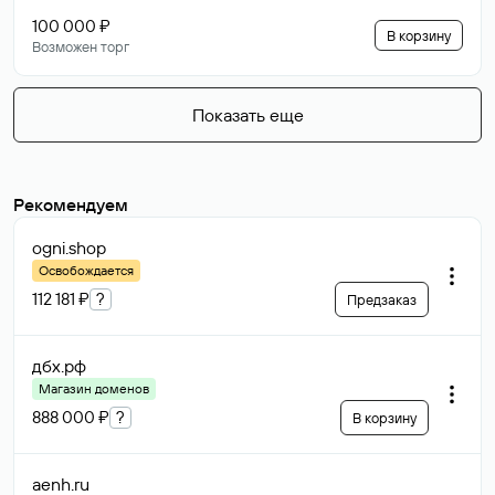
100 000 ₽
В корзину
Возможен торг
Показать еще
Рекомендуем
ogni
.shop
Освобождается
112 181 ₽
?
Предзаказ
дбх
.рф
Магазин доменов
888 000 ₽
?
В корзину
aenh
.ru