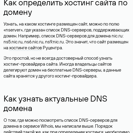
Как определить хостинг сайта по
домену
Узнать, на каком хостинге размещен сайт, можно по полю
«nserver», где указан список DNS-серверов, поддерживающих
домен. Например, список DNS-серверов для домена nic.ru:
ns5.nic.ru, ns6.nic.ru, ns9.nic.ru. Это значит, что сайт размещен
на
хостинге сайтов
Руцентра.
Это простой, но не всегда достоверный способ узнать
хостинг-провайдера сайта. Иногда владельцы сайтов
делегируют домен на бесплатные DNS-серверы, а данные
сайта хранятся у другого хостинг-провайдера.
Как узнать актуальные DNS
домена
О том, где можно посмотреть список DNS-серверов для
домена в сервисе Whois, мы написали выше. Порядок
действий такой же, как при определении хостинга: необходимо