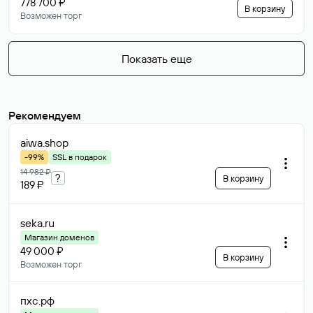
778 700 ₽
В корзину
Возможен торг
Показать еще
Рекомендуем
aiwa
.shop
-99%
SSL в подарок
14 982 ₽
?
В корзину
189 ₽
seka
.ru
Магазин доменов
49 000 ₽
В корзину
Возможен торг
пхс
.рф