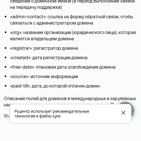
сведений о доменном имени (в период выполнения заявки
на передачу поддержки)
«admin-contact»: ссылка на форму обратной связи, чтобы
связаться с администратором домена
«org»: название организации (юридического лица), которая
является владельцем домена
«registrar»: регистратор домена
«created»: дата регистрации домена
«free-date»: плановая дата освобождения домена
«source»: источник информации
«paid-till»: дата, до которой оплачен домен
Описание полей для доменов в международных и зарубежных
национальных доменах представлены в разделе «
Помощь
».
Руцентр использует
рекомендательные
Условия использования Whois-сервиса
технологии
и
файлы куки