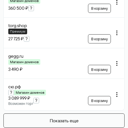
Магазин доменов
360 500 ₽
?
В корзину
torg
.shop
Премиум
27 725 ₽
?
В корзину
gegg
.ru
Магазин доменов
3 490 ₽
В корзину
сю
.рф
?
Магазин доменов
3 089 999 ₽
?
В корзину
Возможен торг
Показать еще