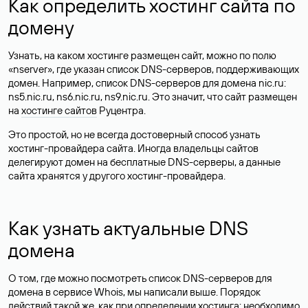
Как определить хостинг сайта по
домену
Узнать, на каком хостинге размещен сайт, можно по полю
«nserver», где указан список DNS-серверов, поддерживающих
домен. Например, список DNS-серверов для домена nic.ru:
ns5.nic.ru, ns6.nic.ru, ns9.nic.ru. Это значит, что сайт размещен
на
хостинге сайтов
Руцентра.
Это простой, но не всегда достоверный способ узнать
хостинг-провайдера сайта. Иногда владельцы сайтов
делегируют домен на бесплатные DNS-серверы, а данные
сайта хранятся у другого хостинг-провайдера.
Как узнать актуальные DNS
домена
О том, где можно посмотреть список DNS-серверов для
домена в сервисе Whois, мы написали выше. Порядок
действий такой же, как при определении хостинга: необходимо