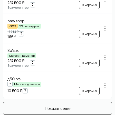
257 500 ₽
?
В корзину
Возможен торг
hray
.shop
-99%
SSL в подарок
14 982 ₽
?
В корзину
189 ₽
3c1s
.ru
Магазин доменов
257 500 ₽
?
В корзину
Возможен торг
д50
.рф
?
Магазин доменов
10 500 ₽
?
В корзину
Показать еще