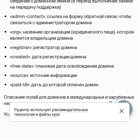
сведений о доменном имени (в период выполнения заявки
на передачу поддержки)
«admin-contact»: ссылка на форму обратной связи, чтобы
связаться с администратором домена
«org»: название организации (юридического лица), которая
является владельцем домена
«registrar»: регистратор домена
«created»: дата регистрации домена
«free-date»: плановая дата освобождения домена
«source»: источник информации
«paid-till»: дата, до которой оплачен домен
Описание полей для доменов в международных и зарубежных
национальных доменах представлены в разделе «
Помощь
».
Руцентр использует
рекомендательные
Условия использования Whois-сервиса
технологии
и
файлы куки