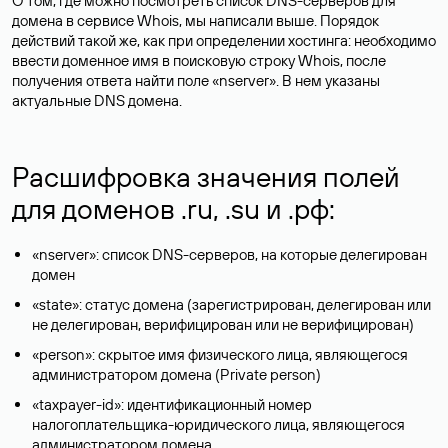
О том, где можно посмотреть список DNS-серверов для
домена в сервисе Whois, мы написали выше. Порядок
действий такой же, как при определении хостинга: необходимо
ввести доменное имя в поисковую строку Whois, после
получения ответа найти поле «nserver». В нем указаны
актуальные DNS домена.
Расшифровка значения полей
для доменов .ru, .su и .рф:
«nserver»: список DNS-серверов, на которые делегирован
домен
«state»: статус домена (зарегистрирован, делегирован или
не делегирован, верифицирован или не верифицирован)
«person»: скрытое имя физического лица, являющегося
администратором домена (Privatе person)
«taxpayer-id»: идентификационный номер
налогоплательщика-юридического лица, являющегося
администратором домена