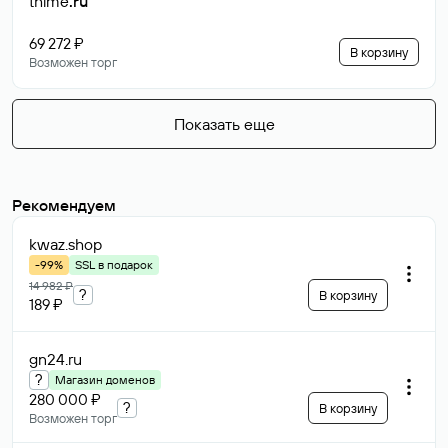
thime
.ru
69 272 ₽
В корзину
Возможен торг
Показать еще
Рекомендуем
kwaz
.shop
-99%
SSL в подарок
14 982 ₽
?
В корзину
189 ₽
gn24
.ru
?
Магазин доменов
280 000 ₽
?
В корзину
Возможен торг