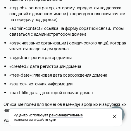
«reg-ch»: регистратор, которому передается поддержка
сведений о доменном имени (в период выполнения заявки
на передачу поддержки)
«admin-contact»: ссылка на форму обратной связи, чтобы
связаться с администратором домена
«org»: название организации (юридического лица), которая
является владельцем домена
«registrar»: регистратор домена
«created»: дата регистрации домена
«free-date»: плановая дата освобождения домена
«source»: источник информации
«paid-till»: дата, до которой оплачен домен
Описание полей для доменов в международных и зарубежных
национальных доменах представлены в разделе «
Помощь
».
Руцентр использует
рекомендательные
технологии
и
файлы куки
Условия использования Whois-сервиса