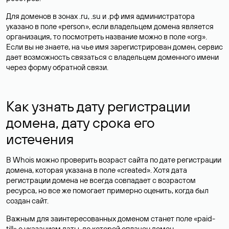
Для доменов в зонах .ru, .su и .рф имя администратора
указано в поле «person», если владельцем домена является
организация, то посмотреть название можно в поле «org».
Если вы не знаете, на чье имя зарегистрирован домен, сервис
дает возможность связаться с владельцем доменного имени
через форму обратной связи.
Как узнать дату регистрации
домена, дату срока его
истечения
В Whois можно проверить возраст сайта по дате регистрации
домена, которая указана в поле «created». Хотя дата
регистрации домена не всегда совпадает с возрастом
ресурса, но все же помогает примерно оценить, когда был
создан сайт.
Важным для заинтересованных доменом станет поле «paid-
till» с указанием даты, до которой оплачен домен.