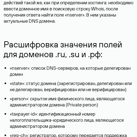
действий такой же, как при определении хостинга: необходимо
ввести доменное имя в поисковую строку Whois, после
получения ответа найти поле «nserver». В нем указаны
актуальные DNS домена.
Расшифровка значения полей
для доменов .ru, .su и .рф:
«nserver»: список DNS-серверов, на которые делегирован
домен
«state»: статус домена (зарегистрирован, делегирован или
не делегирован, верифицирован или не верифицирован)
«person»: скрытое имя физического лица, являющегося
администратором домена (Privatе person)
«taxpayer-id»: идентификационный номер
налогоплательщика-юридического лица, являющегося
администратором домена
«reg-ch»: регистратор, которому передается поддержка