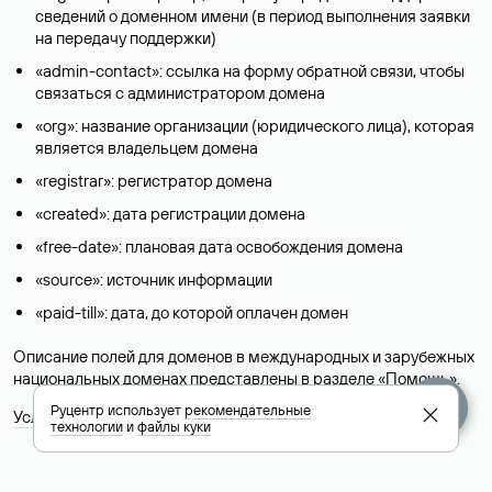
сведений о доменном имени (в период выполнения заявки
на передачу поддержки)
«admin-contact»: ссылка на форму обратной связи, чтобы
связаться с администратором домена
«org»: название организации (юридического лица), которая
является владельцем домена
«registrar»: регистратор домена
«created»: дата регистрации домена
«free-date»: плановая дата освобождения домена
«source»: источник информации
«paid-till»: дата, до которой оплачен домен
Описание полей для доменов в международных и зарубежных
национальных доменах представлены в разделе «
Помощь
».
Руцентр использует
рекомендательные
Условия использования Whois-сервиса
технологии
и
файлы куки