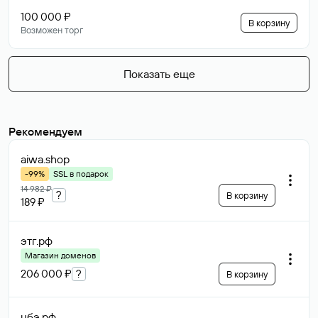
100 000 ₽
В корзину
Возможен торг
Показать еще
Рекомендуем
aiwa
.shop
-99%
SSL в подарок
14 982 ₽
?
В корзину
189 ₽
этг
.рф
Магазин доменов
206 000 ₽
?
В корзину
цбэ
.рф