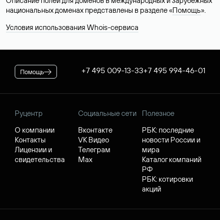
Описание полей для доменов в международных и зарубежных
национальных доменах представлены в разделе «
Помощь
».
Условия использования Whois-сервиса
+7 495 009-13-33
+7 495 994-46-01
Помощь
Руцентр
Социальные сети
Полезное
О компании
Вконтакте
РБК: последние
Контакты
VK Видео
новости России и
Лицензии и
Телеграм
мира
свидетельства
Max
Каталог компаний
РФ
РБК: котировки
акций