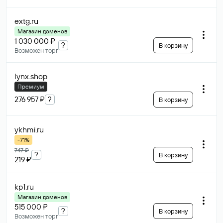
extg
.ru
Магазин доменов
1 030 000 ₽
?
В корзину
Возможен торг
lynx
.shop
Премиум
276 957 ₽
?
В корзину
ykhmi
.ru
-71%
747 ₽
?
В корзину
219 ₽
kp1
.ru
Магазин доменов
515 000 ₽
?
В корзину
Возможен торг