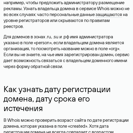
например, чтобы предложить администратору размещение
рекламы. Узнать владельца домена в сервисе Whois можно не
во всех случаях: часто персональные данные
защищаются
на
уровне регистраторов или скрываются по правилам
реестров.
Для доменов в зонах .ru, .su и .рф имя администратора
указано в поле «person», если владельцем домена является
организация, то посмотреть название можно в поле «org».
Если вы не знаете, на чье имя зарегистрирован домен, сервис
дает возможность связаться с владельцем доменного имени
через форму обратной связи.
Как узнать дату регистрации
домена, дату срока его
истечения
В Whois можно проверить возраст сайта по дате регистрации
домена, которая указана в поле «created». Хотя дата
регистрации домена не всегда совпадает с возрастом