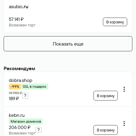
asubio
.ru
57 141 ₽
В корзину
Возможен торг
Показать еще
Рекомендуем
dobra
.shop
-99%
SSL в подарок
14 982 ₽
?
В корзину
189 ₽
kebn
.ru
Магазин доменов
206 000 ₽
?
В корзину
Возможен торг