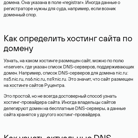
домена. Она указана в поле «registrar». Иногда данные о
регистраторе нужны для суда, например, если возник
доменный спор.
Как определить хостинг сайта по
домену
Узнать, на каком хостинге размещен сайт, можно по полю
«nserver», где указан список DNS-серверов, поддерживающих
домен. Например, список DNS-серверов для домена nic.ru:
ns5.nic.ru, ns6.nic.ru, ns9.nic.ru. Это значит, что сайт размещен
на
хостинге сайтов
Руцентра.
Это простой, но не всегда достоверный способ узнать
хостинг-провайдера сайта. Иногда владельцы сайтов
делегируют домен на бесплатные DNS-серверы, а данные
сайта хранятся у другого хостинг-провайдера.
Как узнать актуальные DNS