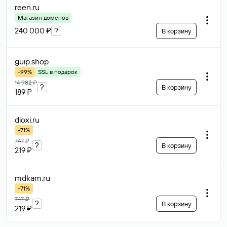
reen
.ru
Магазин доменов
240 000 ₽
?
В корзину
guip
.shop
-99%
SSL в подарок
14 982 ₽
?
В корзину
189 ₽
dioxi
.ru
-71%
747 ₽
?
В корзину
219 ₽
mdkam
.ru
-71%
747 ₽
?
В корзину
219 ₽