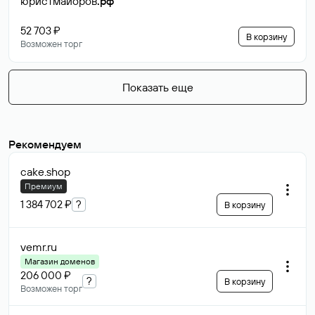
юристмайоров
.рф
52 703 ₽
В корзину
Возможен торг
Показать еще
Рекомендуем
cake
.shop
Премиум
1 384 702 ₽
?
В корзину
vemr
.ru
Магазин доменов
206 000 ₽
?
В корзину
Возможен торг