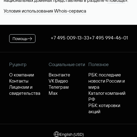
национальных доменах представлены в разделе «
Помощь
».
Условия использования Whois-сервиса
+7 495 009-13-33
+7 495 994-46-01
Помощь
Руцентр
Социальные сети
Полезное
О компании
Вконтакте
РБК: последние
Контакты
VK Видео
новости России и
Лицензии и
Телеграм
мира
свидетельства
Max
Каталог компаний
РФ
РБК: котировки
акций
English (USD)