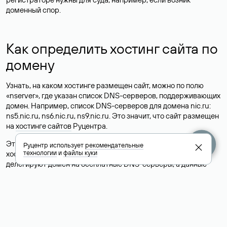
доменный спор.
Как определить хостинг сайта по
домену
Узнать, на каком хостинге размещен сайт, можно по полю
«nserver», где указан список DNS-серверов, поддерживающих
домен. Например, список DNS-серверов для домена nic.ru:
ns5.nic.ru, ns6.nic.ru, ns9.nic.ru. Это значит, что сайт размещен
на
хостинге сайтов
Руцентра.
Это простой, но не всегда достоверный способ узнать
Руцентр использует
рекомендательные
технологии
и
файлы куки
хостинг-провайдера сайта. Иногда владельцы сайтов
делегируют домен на бесплатные DNS-серверы, а данные
сайта хранятся у другого хостинг-провайдера.
Как узнать актуальные DNS