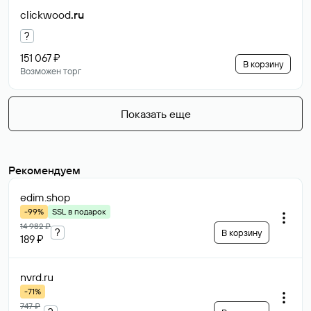
clickwood
.ru
?
151 067 ₽
В корзину
Возможен торг
Показать еще
Рекомендуем
edim
.shop
-99%
SSL в подарок
14 982 ₽
?
В корзину
189 ₽
nvrd
.ru
-71%
747 ₽