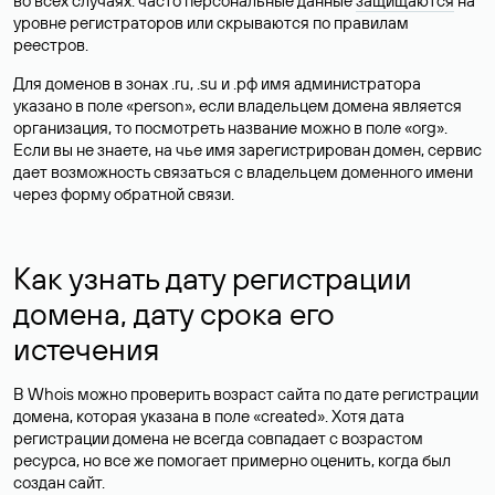
во всех случаях: часто персональные данные
защищаются
на
уровне регистраторов или скрываются по правилам
реестров.
Для доменов в зонах .ru, .su и .рф имя администратора
указано в поле «person», если владельцем домена является
организация, то посмотреть название можно в поле «org».
Если вы не знаете, на чье имя зарегистрирован домен, сервис
дает возможность связаться с владельцем доменного имени
через форму обратной связи.
Как узнать дату регистрации
домена, дату срока его
истечения
В Whois можно проверить возраст сайта по дате регистрации
домена, которая указана в поле «created». Хотя дата
регистрации домена не всегда совпадает с возрастом
ресурса, но все же помогает примерно оценить, когда был
создан сайт.