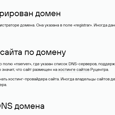
стрирован домен
раторе домена. Она указана в поле «registrar». Иногда да
 сайта по домену
 по полю «nserver», где указан список DNS-серверов, подд
 Это значит, что сайт размещен на
хостинге сайтов
Руцентра.
знать хостинг-провайдера сайта. Иногда владельцы сайтов 
ера.
 DNS домена