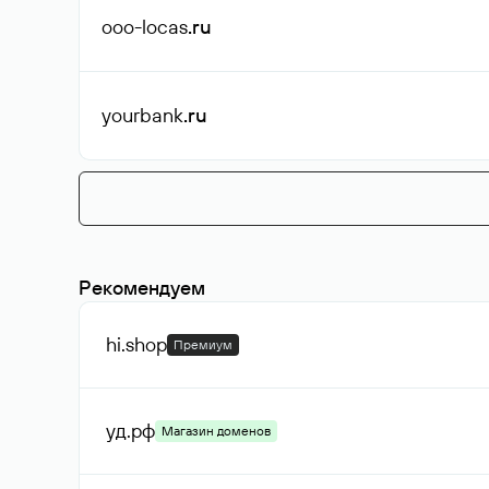
ooo-locas
.ru
yourbank
.ru
Рекомендуем
hi
.shop
Премиум
уд
.рф
Магазин доменов