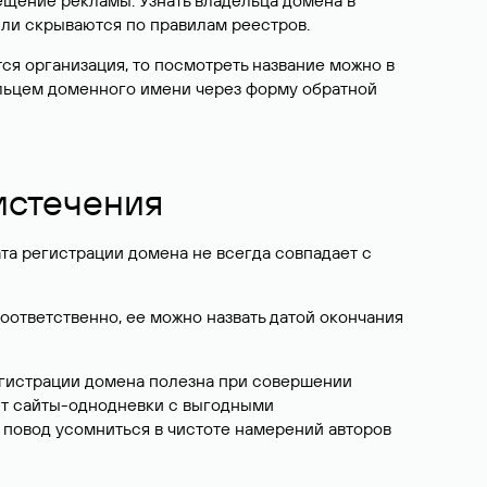
ещение рекламы. Узнать владельца домена в
или скрываются по правилам реестров.
ется организация, то посмотреть название можно в
дельцем доменного имени через форму обратной
 истечения
ата регистрации домена не всегда совпадает с
Соответственно, ее можно назвать датой окончания
егистрации домена полезна при совершении
ют сайты-однодневки с выгодными
 повод усомниться в чистоте намерений авторов