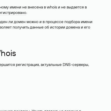
ому имени не внесена в whois и не выдается в
егистрировано
.
боден ли домен можно и в процессе подбора имени
воляет получить данные об истории домена и его
hois
вершится регистрация, актуальные DNS-серверы,