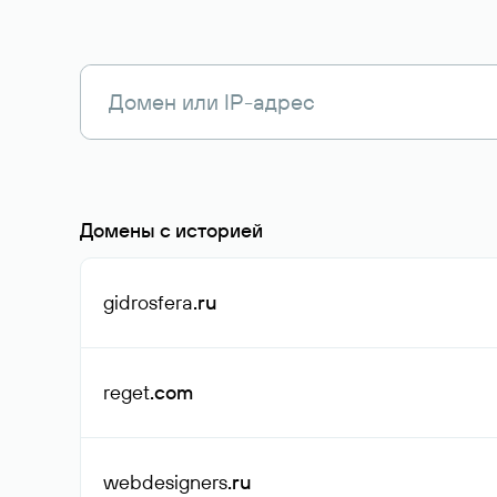
Домены с историей
gidrosfera
.ru
reget
.com
webdesigners
.ru