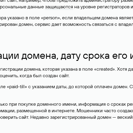
жит сайт, например, чтобы предложить администратору разм
персональные данные
защищаются
на уровне регистраторов 
атора указано в поле «person», если владельцем домена явля
истрирован домен, сервис дает возможность связаться с вла
ации домена, дату срока его
гистрации домена, которая указана в поле «created». Хотя д
оценить, когда был создан сайт.
 «paid-till» с указанием даты, до которой оплачен домен. 
лько при покупке доменного имени, информация о сроках р
ормации, размещенной в интернете. Мошенники часто созда
оверить сайт. Недавно зарегистрированный домен — веский