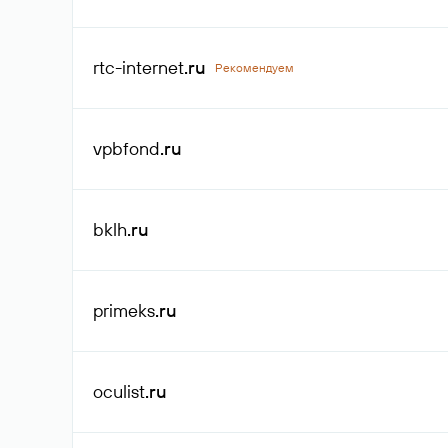
rtc-internet
.ru
Рекомендуем
vpbfond
.ru
bklh
.ru
primeks
.ru
oculist
.ru