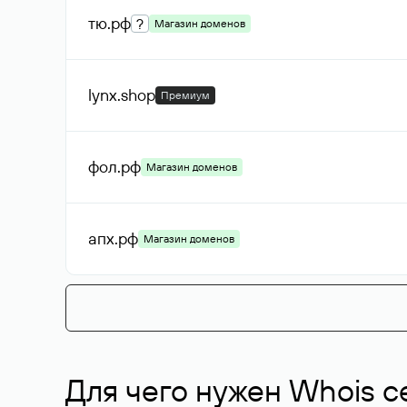
тю
.рф
?
Магазин доменов
lynx
.shop
Премиум
фол
.рф
Магазин доменов
апх
.рф
Магазин доменов
Для чего нужен Whois с