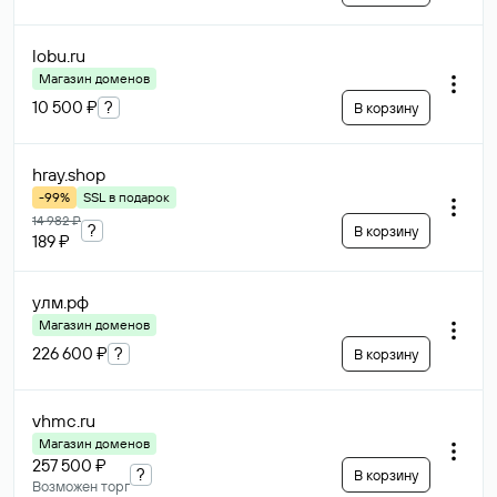
lobu
.ru
Магазин доменов
10 500 ₽
?
В корзину
hray
.shop
-99%
SSL в подарок
14 982 ₽
?
В корзину
189 ₽
улм
.рф
Магазин доменов
226 600 ₽
?
В корзину
vhmc
.ru
Магазин доменов
257 500 ₽
?
В корзину
Возможен торг