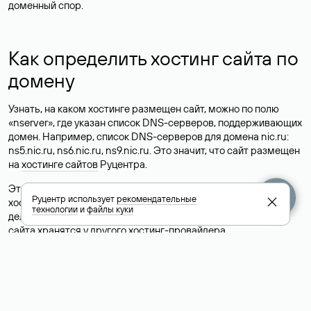
доменный спор.
Как определить хостинг сайта по
домену
Узнать, на каком хостинге размещен сайт, можно по полю
«nserver», где указан список DNS-серверов, поддерживающих
домен. Например, список DNS-серверов для домена nic.ru:
ns5.nic.ru, ns6.nic.ru, ns9.nic.ru. Это значит, что сайт размещен
на
хостинге сайтов
Руцентра.
Это простой, но не всегда достоверный способ узнать
Руцентр использует
рекомендательные
хостинг-провайдера сайта. Иногда владельцы сайтов
технологии
и
файлы куки
делегируют домен на бесплатные DNS-серверы, а данные
сайта хранятся у другого хостинг-провайдера.
Как узнать актуальные DNS
домена