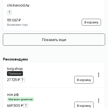
clickwood
.ru
?
151 067 ₽
В корзину
Возможен торг
Показать еще
Рекомендуем
torg
.shop
Премиум
27 725 ₽
?
В корзину
нок
.рф
Магазин доменов
669 500 ₽
?
В корзину