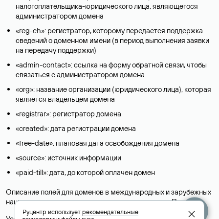
налогоплательщика-юридического лица, являющегося
администратором домена
«reg-ch»: регистратор, которому передается поддержка
сведений о доменном имени (в период выполнения заявки
на передачу поддержки)
«admin-contact»: ссылка на форму обратной связи, чтобы
связаться с администратором домена
«org»: название организации (юридического лица), которая
является владельцем домена
«registrar»: регистратор домена
«created»: дата регистрации домена
«free-date»: плановая дата освобождения домена
«source»: источник информации
«paid-till»: дата, до которой оплачен домен
Описание полей для доменов в международных и зарубежных
национальных доменах представлены в разделе «
Помощь
».
Руцентр использует
рекомендательные
Условия использования Whois-сервиса