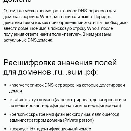
О том, где можно посмотреть список DNS-серверов для
домена в сервисе Whois, мы написали выше. Порядок
действий такой же, как при определении хостинга: необходимо
ввести доменное имя в поисковую строку Whois, после
получения ответа найти поле «nserver». В нем указаны
актуальные DNS домена.
Расшифровка значения полей
для доменов .ru, .su и .рф:
«nserver»: список DNS-серверов, на которые делегирован
домен
«state»: статус домена (зарегистрирован, делегирован или
не делегирован, верифицирован или не верифицирован)
«person»: скрытое имя физического лица, являющегося
администратором домена (Privatе person)
«taxpayer-id»: идентификационный номер