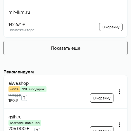
mir-lkm
.ru
142 674 ₽
В корзину
Возможен торг
Показать еще
Рекомендуем
aiwa
.shop
-99%
SSL в подарок
14 982 ₽
?
В корзину
189 ₽
gsih
.ru
Магазин доменов
206 000 ₽
?