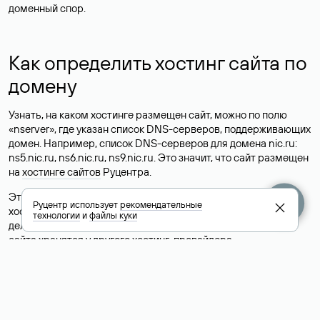
доменный спор.
Как определить хостинг сайта по
домену
Узнать, на каком хостинге размещен сайт, можно по полю
«nserver», где указан список DNS-серверов, поддерживающих
домен. Например, список DNS-серверов для домена nic.ru:
ns5.nic.ru, ns6.nic.ru, ns9.nic.ru. Это значит, что сайт размещен
на
хостинге сайтов
Руцентра.
Это простой, но не всегда достоверный способ узнать
Руцентр использует
рекомендательные
хостинг-провайдера сайта. Иногда владельцы сайтов
технологии
и
файлы куки
делегируют домен на бесплатные DNS-серверы, а данные
сайта хранятся у другого хостинг-провайдера.
Как узнать актуальные DNS
домена