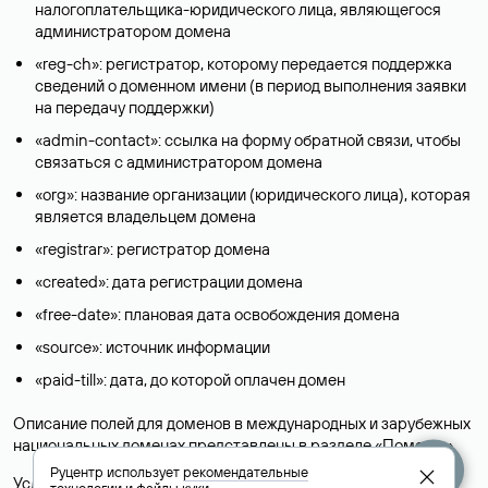
налогоплательщика-юридического лица, являющегося
администратором домена
«reg-ch»: регистратор, которому передается поддержка
сведений о доменном имени (в период выполнения заявки
на передачу поддержки)
«admin-contact»: ссылка на форму обратной связи, чтобы
связаться с администратором домена
«org»: название организации (юридического лица), которая
является владельцем домена
«registrar»: регистратор домена
«created»: дата регистрации домена
«free-date»: плановая дата освобождения домена
«source»: источник информации
«paid-till»: дата, до которой оплачен домен
Описание полей для доменов в международных и зарубежных
национальных доменах представлены в разделе «
Помощь
».
Руцентр использует
рекомендательные
Условия использования Whois-сервиса