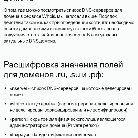
О том, где можно посмотреть список DNS-серверов для
домена в сервисе Whois, мы написали выше. Порядок
действий такой же, как при определении хостинга: необходимо
ввести доменное имя в поисковую строку Whois, после
получения ответа найти поле «nserver». В нем указаны
актуальные DNS домена.
Расшифровка значения полей
для доменов .ru, .su и .рф:
«nserver»: список DNS-серверов, на которые делегирован
домен
«state»: статус домена (зарегистрирован, делегирован или
не делегирован, верифицирован или не верифицирован)
«person»: скрытое имя физического лица, являющегося
администратором домена (Privatе person)
«taxpayer-id»: идентификационный номер