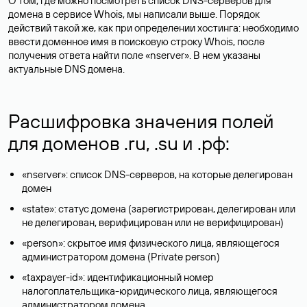
О том, где можно посмотреть список DNS-серверов для
домена в сервисе Whois, мы написали выше. Порядок
действий такой же, как при определении хостинга: необходимо
ввести доменное имя в поисковую строку Whois, после
получения ответа найти поле «nserver». В нем указаны
актуальные DNS домена.
Расшифровка значения полей
для доменов .ru, .su и .рф:
«nserver»: список DNS-серверов, на которые делегирован
домен
«state»: статус домена (зарегистрирован, делегирован или
не делегирован, верифицирован или не верифицирован)
«person»: скрытое имя физического лица, являющегося
администратором домена (Privatе person)
«taxpayer-id»: идентификационный номер
налогоплательщика-юридического лица, являющегося
администратором домена