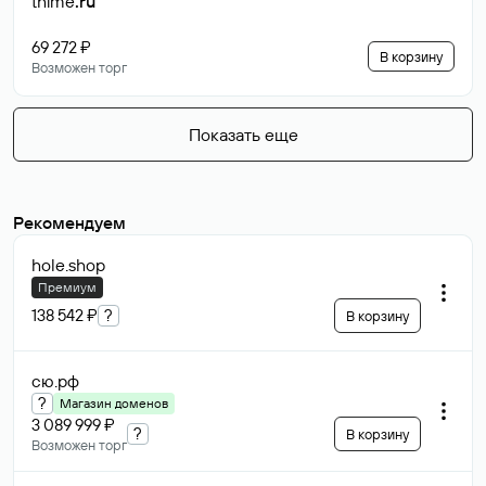
thime
.ru
69 272 ₽
В корзину
Возможен торг
Показать еще
Рекомендуем
hole
.shop
Премиум
138 542 ₽
?
В корзину
сю
.рф
?
Магазин доменов
3 089 999 ₽
?
В корзину
Возможен торг