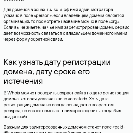
Для доменов в зонах .ru, .su и .рф имя администратора
указано в поле «person», если владельцем домена является
организация, то посмотреть название можно в поле «org».
Если вы не знаете, на чье имя зарегистрирован домен, сервис
дает возможность связаться с владельцем доменного имени
через форму обратной связи.
Как узнать дату регистрации
домена, дату срока его
истечения
В Whois можно проверить возраст сайта по дате регистрации
домена, которая указана в поле «created». Хотя дата
регистрации домена не всегда совпадает с возрастом
ресурса, но все же помогает примерно оценить, когда был
создан сайт.
Важным для заинтересованных доменом станет поле «paid-
till» с указанием даты, до которой оплачен домен.