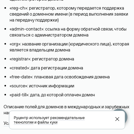
«reg-ch»: регистратор, которому передается поддержка
сведений о доменном имени (в период выполнения заявки
на передачу поддержки)
«admin-contact»: ссылка на форму обратной связи, чтобы
связаться с администратором домена
«org»: название организации (юридического лица), которая
является владельцем домена
«registrar»: регистратор домена
«created»: дата регистрации домена
«free-date»: плановая дата освобождения домена
«source»: источник информации
«paid-till»: дата, до которой оплачен домен
Описание полей для доменов в международных и зарубежных
национальных доменах представлены в разделе «
Помощь
».
Руцентр использует
рекомендательные
технологии
и
файлы куки
Условия использования Whois-сервиса