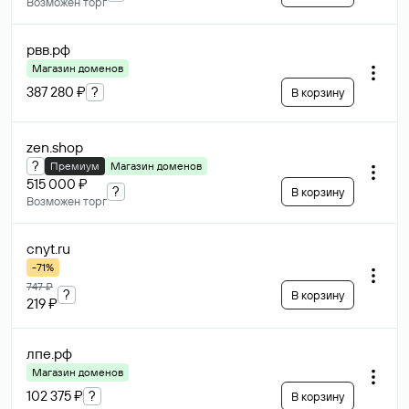
Возможен торг
рвв
.рф
Магазин доменов
387 280 ₽
?
В корзину
zen
.shop
?
Премиум
Магазин доменов
515 000 ₽
?
В корзину
Возможен торг
cnyt
.ru
-71%
747 ₽
?
В корзину
219 ₽
лпе
.рф
Магазин доменов
102 375 ₽
?
В корзину