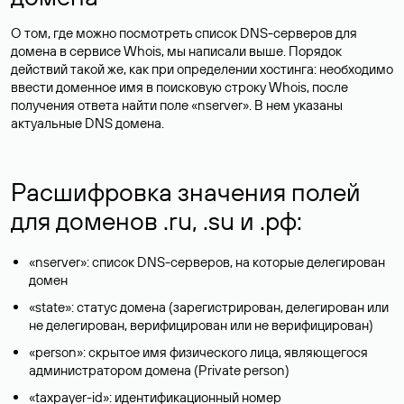
О том, где можно посмотреть список DNS-серверов для
домена в сервисе Whois, мы написали выше. Порядок
действий такой же, как при определении хостинга: необходимо
ввести доменное имя в поисковую строку Whois, после
получения ответа найти поле «nserver». В нем указаны
актуальные DNS домена.
Расшифровка значения полей
для доменов .ru, .su и .рф:
«nserver»: список DNS-серверов, на которые делегирован
домен
«state»: статус домена (зарегистрирован, делегирован или
не делегирован, верифицирован или не верифицирован)
«person»: скрытое имя физического лица, являющегося
администратором домена (Privatе person)
«taxpayer-id»: идентификационный номер