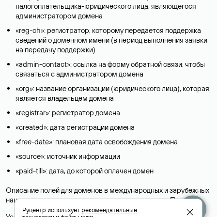
налогоплательщика-юридического лица, являющегося
администратором домена
«reg-ch»: регистратор, которому передается поддержка
сведений о доменном имени (в период выполнения заявки
на передачу поддержки)
«admin-contact»: ссылка на форму обратной связи, чтобы
связаться с администратором домена
«org»: название организации (юридического лица), которая
является владельцем домена
«registrar»: регистратор домена
«created»: дата регистрации домена
«free-date»: плановая дата освобождения домена
«source»: источник информации
«paid-till»: дата, до которой оплачен домен
Описание полей для доменов в международных и зарубежных
национальных доменах представлены в разделе «
Помощь
».
Руцентр использует
рекомендательные
Условия использования Whois-сервиса