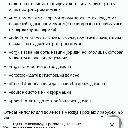
налогоплательщика-юридического лица, являющегося
администратором домена
«reg-ch»: регистратор, которому передается поддержка
сведений о доменном имени (в период выполнения заявки
на передачу поддержки)
«admin-contact»: ссылка на форму обратной связи, чтобы
связаться с администратором домена
«org»: название организации (юридического лица), которая
является владельцем домена
«registrar»: регистратор домена
«created»: дата регистрации домена
«free-date»: плановая дата освобождения домена
«source»: источник информации
«paid-till»: дата, до которой оплачен домен
Описание полей для доменов в международных и зарубежных
национальных доменах представлены в разделе «
Помощь
».
Руцентр использует
рекомендательные
Условия использования Whois-сервиса