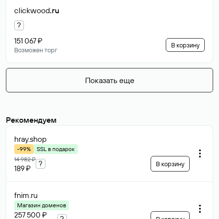
clickwood
.ru
?
151 067 ₽
В корзину
Возможен торг
Показать еще
Рекомендуем
hray
.shop
-99%
SSL в подарок
14 982 ₽
?
В корзину
189 ₽
fnim
.ru
Магазин доменов
257 500 ₽
?