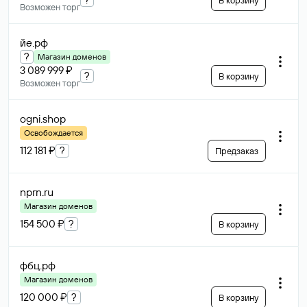
В корзину
Возможен торг
йе
.рф
?
Магазин доменов
3 089 999 ₽
?
В корзину
Возможен торг
ogni
.shop
Освобождается
112 181 ₽
?
Предзаказ
nprn
.ru
Магазин доменов
154 500 ₽
?
В корзину
фбц
.рф
Магазин доменов
120 000 ₽
?
В корзину