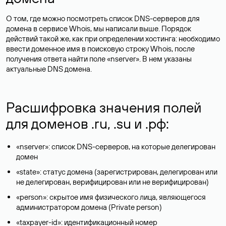
О том, где можно посмотреть список DNS-серверов для
домена в сервисе Whois, мы написали выше. Порядок
действий такой же, как при определении хостинга: необходимо
ввести доменное имя в поисковую строку Whois, после
получения ответа найти поле «nserver». В нем указаны
актуальные DNS домена.
Расшифровка значения полей
для доменов .ru, .su и .рф:
«nserver»: список DNS-серверов, на которые делегирован
домен
«state»: статус домена (зарегистрирован, делегирован или
не делегирован, верифицирован или не верифицирован)
«person»: скрытое имя физического лица, являющегося
администратором домена (Privatе person)
«taxpayer-id»: идентификационный номер