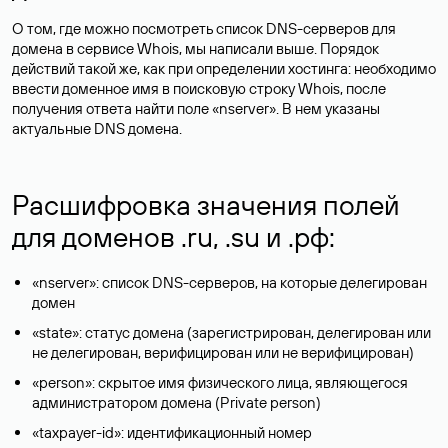
О том, где можно посмотреть список DNS-серверов для
домена в сервисе Whois, мы написали выше. Порядок
действий такой же, как при определении хостинга: необходимо
ввести доменное имя в поисковую строку Whois, после
получения ответа найти поле «nserver». В нем указаны
актуальные DNS домена.
Расшифровка значения полей
для доменов .ru, .su и .рф:
«nserver»: список DNS-серверов, на которые делегирован
домен
«state»: статус домена (зарегистрирован, делегирован или
не делегирован, верифицирован или не верифицирован)
«person»: скрытое имя физического лица, являющегося
администратором домена (Privatе person)
«taxpayer-id»: идентификационный номер