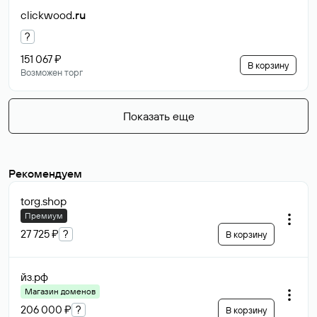
clickwood
.ru
?
151 067 ₽
В корзину
Возможен торг
Показать еще
Рекомендуем
torg
.shop
Премиум
27 725 ₽
?
В корзину
йз
.рф
Магазин доменов
206 000 ₽
?
В корзину