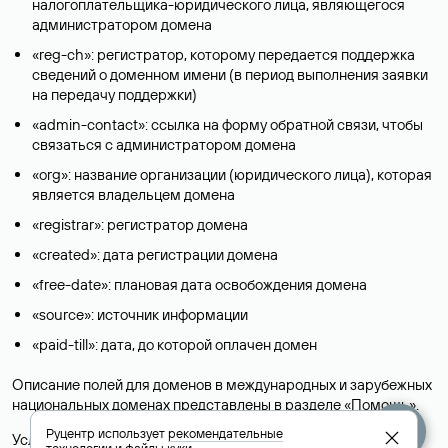
налогоплательщика-юридического лица, являющегося
администратором домена
«reg-ch»: регистратор, которому передается поддержка
сведений о доменном имени (в период выполнения заявки
на передачу поддержки)
«admin-contact»: ссылка на форму обратной связи, чтобы
связаться с администратором домена
«org»: название организации (юридического лица), которая
является владельцем домена
«registrar»: регистратор домена
«created»: дата регистрации домена
«free-date»: плановая дата освобождения домена
«source»: источник информации
«paid-till»: дата, до которой оплачен домен
Описание полей для доменов в международных и зарубежных
национальных доменах представлены в разделе «
Помощь
».
Руцентр использует
рекомендательные
Условия использования Whois-сервиса