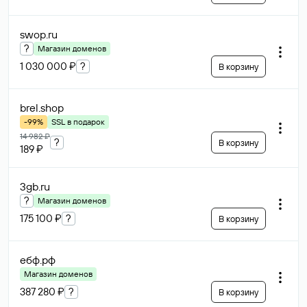
swop
.ru
?
Магазин доменов
1 030 000 ₽
?
В корзину
brel
.shop
-99%
SSL в подарок
14 982 ₽
?
В корзину
189 ₽
3gb
.ru
?
Магазин доменов
175 100 ₽
?
В корзину
ебф
.рф
Магазин доменов
387 280 ₽
?
В корзину