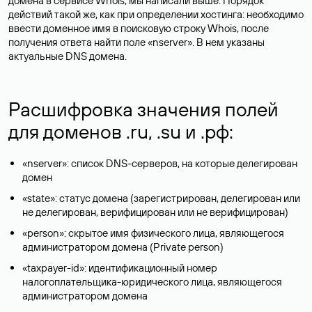
домена в сервисе Whois, мы написали выше. Порядок
действий такой же, как при определении хостинга: необходимо
ввести доменное имя в поисковую строку Whois, после
получения ответа найти поле «nserver». В нем указаны
актуальные DNS домена.
Расшифровка значения полей
для доменов .ru, .su и .рф:
«nserver»: список DNS-серверов, на которые делегирован
домен
«state»: статус домена (зарегистрирован, делегирован или
не делегирован, верифицирован или не верифицирован)
«person»: скрытое имя физического лица, являющегося
администратором домена (Privatе person)
«taxpayer-id»: идентификационный номер
налогоплательщика-юридического лица, являющегося
администратором домена