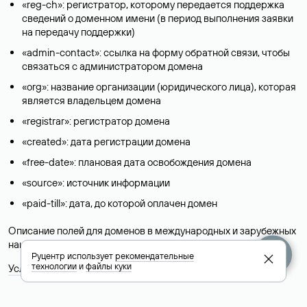
«reg-ch»: регистратор, которому передается поддержка
сведений о доменном имени (в период выполнения заявки
на передачу поддержки)
«admin-contact»: ссылка на форму обратной связи, чтобы
связаться с администратором домена
«org»: название организации (юридического лица), которая
является владельцем домена
«registrar»: регистратор домена
«created»: дата регистрации домена
«free-date»: плановая дата освобождения домена
«source»: источник информации
«paid-till»: дата, до которой оплачен домен
Описание полей для доменов в международных и зарубежных
национальных доменах представлены в разделе «
Помощь
».
Руцентр использует
рекомендательные
технологии
и
файлы куки
Условия использования Whois-сервиса