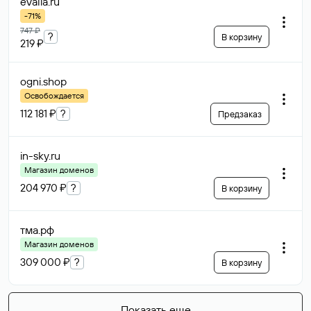
evalia
.ru
-71%
747 ₽
?
В корзину
219 ₽
ogni
.shop
Освобождается
112 181 ₽
?
Предзаказ
in-sky
.ru
Магазин доменов
204 970 ₽
?
В корзину
тма
.рф
Магазин доменов
309 000 ₽
?
В корзину
Показать еще