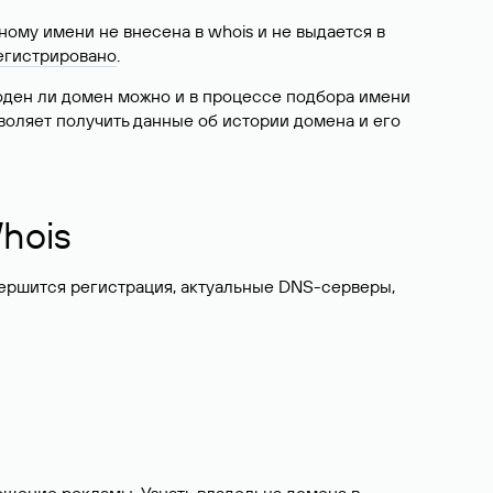
ому имени не внесена в whois и не выдается в
егистрировано
.
боден ли домен можно и в процессе подбора имени
воляет получить данные об истории домена и его
hois
вершится регистрация, актуальные DNS-серверы,