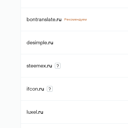
bontranslate
.ru
Рекомендуем
desimple
.ru
steemex
.ru
?
ifcon
.ru
?
luxel
.ru