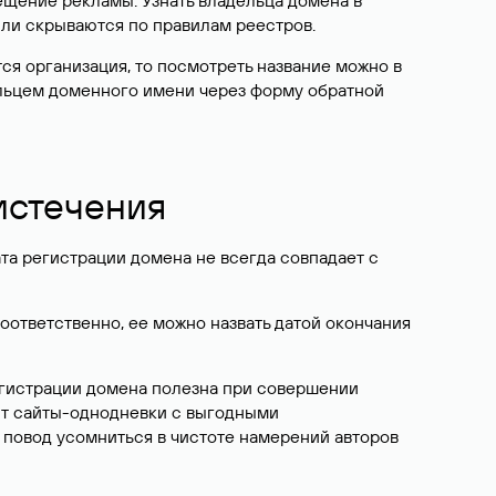
ещение рекламы. Узнать владельца домена в
или скрываются по правилам реестров.
ется организация, то посмотреть название можно в
дельцем доменного имени через форму обратной
 истечения
ата регистрации домена не всегда совпадает с
Соответственно, ее можно назвать датой окончания
егистрации домена полезна при совершении
ют сайты-однодневки с выгодными
 повод усомниться в чистоте намерений авторов