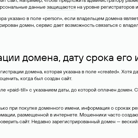
жит сайт, например, чтобы предложить администратору разм
персональные данные
защищаются
на уровне регистраторов 
атора указано в поле «person», если владельцем домена явля
истрирован домен, сервис дает возможность связаться с вла
ации домена, дату срока его
гистрации домена, которая указана в поле «created». Хотя д
оценить, когда был создан сайт.
 «paid-till» с указанием даты, до которой оплачен домен. 
лько при покупке доменного имени, информация о сроках р
ормации, размещенной в интернете. Мошенники часто созда
оверить сайт. Недавно зарегистрированный домен — веский