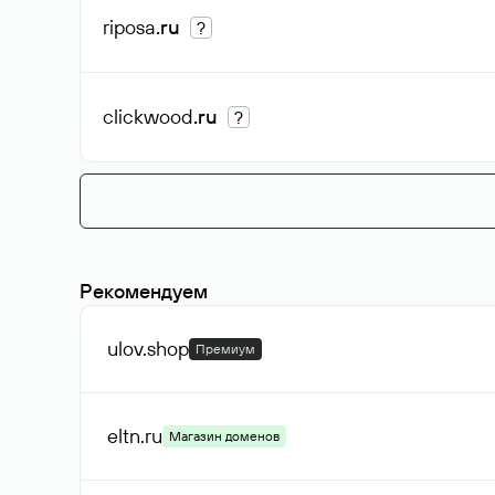
riposa
.ru
?
clickwood
.ru
?
Рекомендуем
ulov
.shop
Премиум
eltn
.ru
Магазин доменов