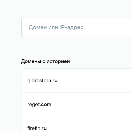
Домены с историей
gidrosfera
.ru
reget
.com
firefin
.ru