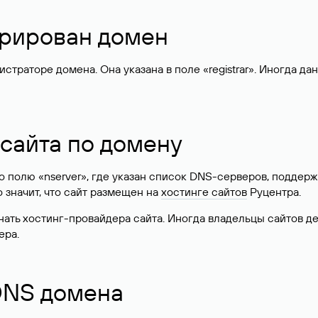
стрирован домен
раторе домена. Она указана в поле «registrar». Иногда да
 сайта по домену
 по полю «nserver», где указан список DNS-серверов, подд
 Это значит, что сайт размещен на
хостинге сайтов
Руцентра.
знать хостинг-провайдера сайта. Иногда владельцы сайтов 
ера.
 DNS домена