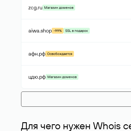
zcg
.ru
Магазин доменов
aiwa
.shop
-99%
SSL в подарок
афн
.рф
Освобождается
цдю
.рф
Магазин доменов
Для чего нужен Whois с