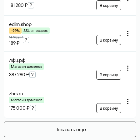
181 280 ₽
?
В корзину
edim
.shop
-99%
SSL в подарок
14 982 ₽
?
В корзину
189 ₽
лфц
.рф
Магазин доменов
387 280 ₽
?
В корзину
zhrs
.ru
Магазин доменов
175 000 ₽
?
В корзину
Показать еще