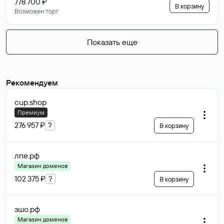
778 700 ₽
В корзину
Возможен торг
Показать еще
Рекомендуем
cup
.shop
Премиум
276 957 ₽
?
В корзину
лпе
.рф
Магазин доменов
102 375 ₽
?
В корзину
зшо
.рф
Магазин доменов