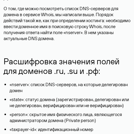
О том, где можно посмотреть список DNS-серверов для
домена в сервисе Whois, мы написали выше. Порядок
действий такой же, как при определении хостинга: необходимо
ввести доменное имя в поисковую строку Whois, после
получения ответа найти поле «nserver». В нем указаны
актуальные DNS домена.
Расшифровка значения полей
для доменов .ru, .su и .рф:
«nserver»: список DNS-серверов, на которые делегирован
домен
«state»: статус домена (зарегистрирован, делегирован или
не делегирован, верифицирован или не верифицирован)
«person»: скрытое имя физического лица, являющегося
администратором домена (Privatе person)
«taxpayer-id»: идентификационный номер