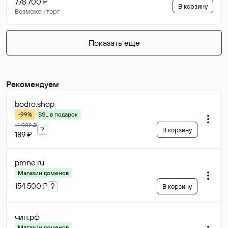
778 700 ₽
В корзину
Возможен торг
Показать еще
Рекомендуем
bodro
.shop
-99%
SSL в подарок
14 982 ₽
?
В корзину
189 ₽
pmne
.ru
Магазин доменов
154 500 ₽
?
В корзину
чип
.рф
Магазин доменов