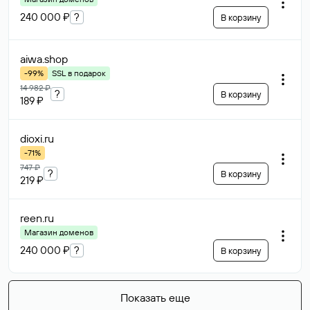
240 000 ₽
?
В корзину
aiwa
.shop
-99%
SSL в подарок
14 982 ₽
?
В корзину
189 ₽
dioxi
.ru
-71%
747 ₽
?
В корзину
219 ₽
reen
.ru
Магазин доменов
240 000 ₽
?
В корзину
Показать еще