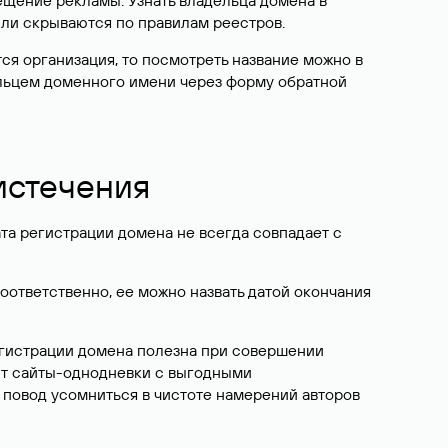
ещение рекламы. Узнать владельца домена в
или скрываются по правилам реестров.
ется организация, то посмотреть название можно в
дельцем доменного имени через форму обратной
 истечения
ата регистрации домена не всегда совпадает с
Соответственно, ее можно назвать датой окончания
егистрации домена полезна при совершении
ют сайты-однодневки с выгодными
 повод усомниться в чистоте намерений авторов