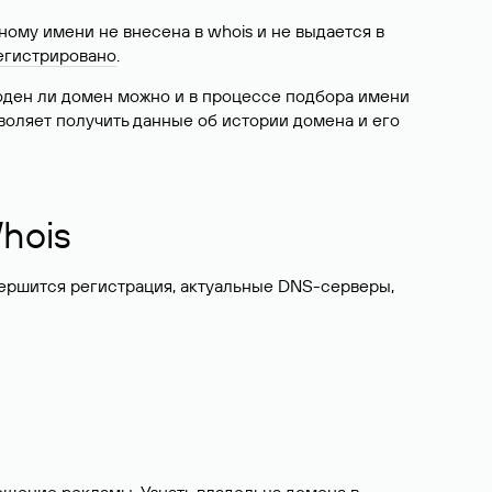
ому имени не внесена в whois и не выдается в
егистрировано
.
боден ли домен можно и в процессе подбора имени
воляет получить данные об истории домена и его
hois
вершится регистрация, актуальные DNS-серверы,