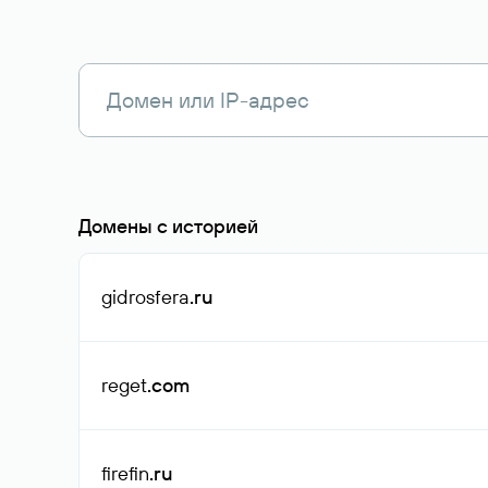
Домены с историей
gidrosfera
.ru
reget
.com
firefin
.ru