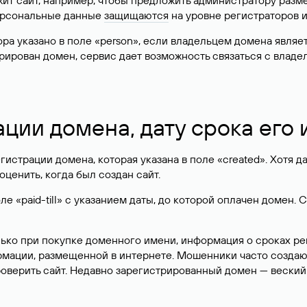
жит сайт, например, чтобы предложить администратору разм
персональные данные
защищаются
на уровне регистраторов 
атора указано в поле «person», если владельцем домена явля
истрирован домен, сервис дает возможность связаться с вла
ации домена, дату срока его
гистрации домена, которая указана в поле «created». Хотя д
оценить, когда был создан сайт.
 «paid-till» с указанием даты, до которой оплачен домен. 
лько при покупке доменного имени, информация о сроках р
ормации, размещенной в интернете. Мошенники часто созда
оверить сайт. Недавно зарегистрированный домен — веский