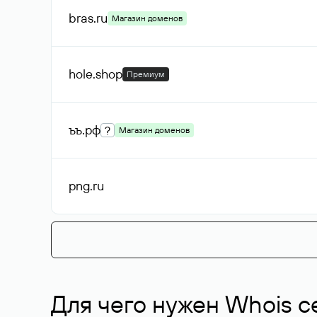
bras
.ru
Магазин доменов
hole
.shop
Премиум
ъъ
.рф
?
Магазин доменов
png
.ru
Для чего нужен Whois с