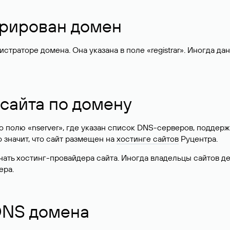
стрирован домен
раторе домена. Она указана в поле «registrar». Иногда да
 сайта по домену
 по полю «nserver», где указан список DNS-серверов, подд
 Это значит, что сайт размещен на
хостинге сайтов
Руцентра.
знать хостинг-провайдера сайта. Иногда владельцы сайтов 
ера.
 DNS домена