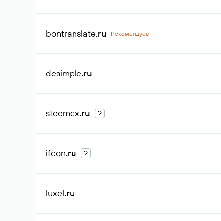
bontranslate
.ru
Рекомендуем
desimple
.ru
steemex
.ru
?
ifcon
.ru
?
luxel
.ru