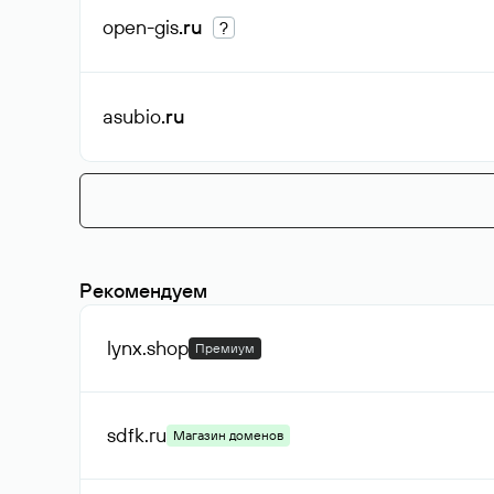
open-gis
.ru
?
asubio
.ru
Рекомендуем
lynx
.shop
Премиум
sdfk
.ru
Магазин доменов