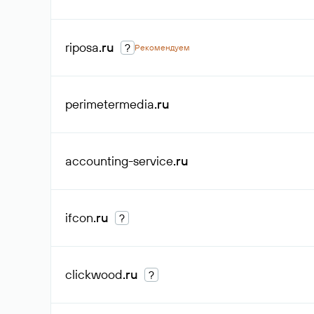
riposa
.ru
?
Рекомендуем
perimetermedia
.ru
accounting-service
.ru
ifcon
.ru
?
clickwood
.ru
?