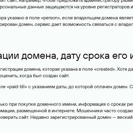
жит сайт, например, чтобы предложить администратору разм
персональные данные
защищаются
на уровне регистраторов 
атора указано в поле «person», если владельцем домена явля
истрирован домен, сервис дает возможность связаться с вла
ации домена, дату срока его
гистрации домена, которая указана в поле «created». Хотя д
оценить, когда был создан сайт.
 «paid-till» с указанием даты, до которой оплачен домен. 
лько при покупке доменного имени, информация о сроках р
ормации, размещенной в интернете. Мошенники часто созда
оверить сайт. Недавно зарегистрированный домен — веский