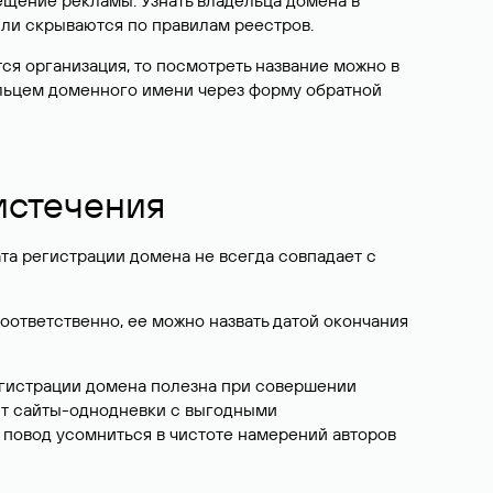
ещение рекламы. Узнать владельца домена в
или скрываются по правилам реестров.
ется организация, то посмотреть название можно в
дельцем доменного имени через форму обратной
 истечения
ата регистрации домена не всегда совпадает с
Соответственно, ее можно назвать датой окончания
егистрации домена полезна при совершении
ют сайты-однодневки с выгодными
 повод усомниться в чистоте намерений авторов