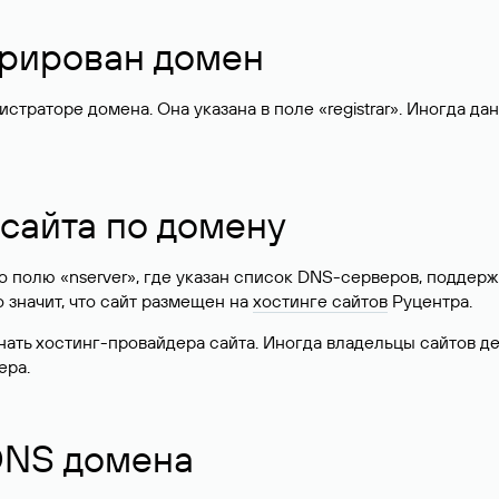
стрирован домен
раторе домена. Она указана в поле «registrar». Иногда да
 сайта по домену
 по полю «nserver», где указан список DNS-серверов, подд
 Это значит, что сайт размещен на
хостинге сайтов
Руцентра.
знать хостинг-провайдера сайта. Иногда владельцы сайтов 
ера.
 DNS домена