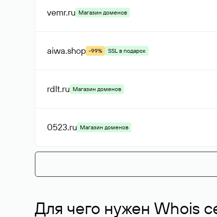
vemr
.ru
Магазин доменов
aiwa
.shop
-99%
SSL в подарок
rdlt
.ru
Магазин доменов
0523
.ru
Магазин доменов
Для чего нужен Whois с