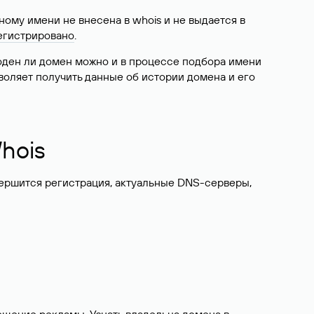
ому имени не внесена в whois и не выдается в
егистрировано
.
боден ли домен можно и в процессе подбора имени
воляет получить данные об истории домена и его
hois
вершится регистрация, актуальные DNS-серверы,