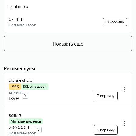
asubio
.ru
57 141 ₽
В корзину
Возможен торг
Показать еще
Рекомендуем
dobra
.shop
-99%
SSL в подарок
14 982 ₽
?
В корзину
189 ₽
sdfk
.ru
Магазин доменов
206 000 ₽
?
В корзину
Возможен торг