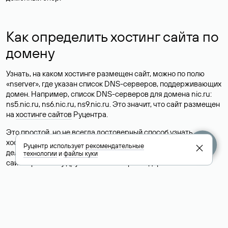
Как определить хостинг сайта по
домену
Узнать, на каком хостинге размещен сайт, можно по полю
«nserver», где указан список DNS-серверов, поддерживающих
домен. Например, список DNS-серверов для домена nic.ru:
ns5.nic.ru, ns6.nic.ru, ns9.nic.ru. Это значит, что сайт размещен
на
хостинге сайтов
Руцентра.
Это простой, но не всегда достоверный способ узнать
хостинг-провайдера сайта. Иногда владельцы сайтов
Руцентр использует
рекомендательные
делегируют домен на бесплатные DNS-серверы, а данные
технологии
и
файлы куки
сайта хранятся у другого хостинг-провайдера.
Как узнать актуальные DNS
домена