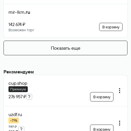
mir-lkm
.ru
142 674 ₽
В корзину
Возможен торг
Показать еще
Рекомендуем
cup
.shop
Премиум
276 957 ₽
?
В корзину
uzdf
.ru
-71%
747 ₽
?
В корзину