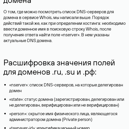
О том, где можно посмотреть список DNS-серверов для
домена в сервисе Whois, мы написали выше. Порядок
действий такой же, как при определении хостинга: необходимо
ввести доменное имя в поисковую строку Whois, после
получения ответа найти поле «nserver». В нем указаны
актуальные DNS домена.
Расшифровка значения полей
для доменов .ru, .su и .рф:
«nserver»: список DNS-серверов, на которые делегирован
домен
«state»: статус домена (зарегистрирован, делегирован или
не делегирован, верифицирован или не верифицирован)
«person»: скрытое имя физического лица, являющегося
администратором домена (Privatе person)
«taxpayer-id»: идентификационный номер