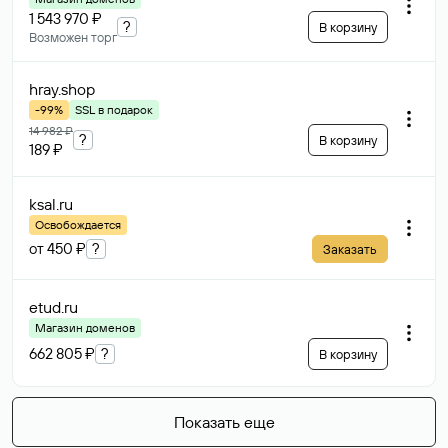
1 543 970 ₽
?
В корзину
Возможен торг
hray
.shop
-99%
SSL в подарок
14 982 ₽
?
В корзину
189 ₽
ksal
.ru
Освобождается
от 450 ₽
?
Заказать
etud
.ru
Магазин доменов
662 805 ₽
?
В корзину
Показать еще