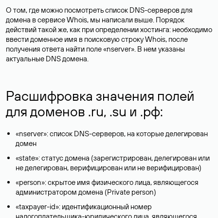
О том, где можно посмотреть список DNS-серверов для
домена в сервисе Whois, мы написали выше. Порядок
действий такой же, как при определении хостинга: необходимо
ввести доменное имя в поисковую строку Whois, после
получения ответа найти поле «nserver». В нем указаны
актуальные DNS домена.
Расшифровка значения полей
для доменов .ru, .su и .рф:
«nserver»: список DNS-серверов, на которые делегирован
домен
«state»: статус домена (зарегистрирован, делегирован или
не делегирован, верифицирован или не верифицирован)
«person»: скрытое имя физического лица, являющегося
администратором домена (Privatе person)
«taxpayer-id»: идентификационный номер
налогоплательщика-юридического лица, являющегося