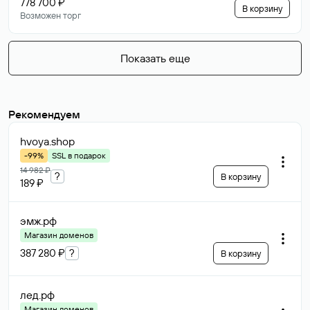
778 700 ₽
В корзину
Возможен торг
Показать еще
Рекомендуем
hvoya
.shop
-99%
SSL в подарок
14 982 ₽
?
В корзину
189 ₽
эмж
.рф
Магазин доменов
387 280 ₽
?
В корзину
лед
.рф
Магазин доменов