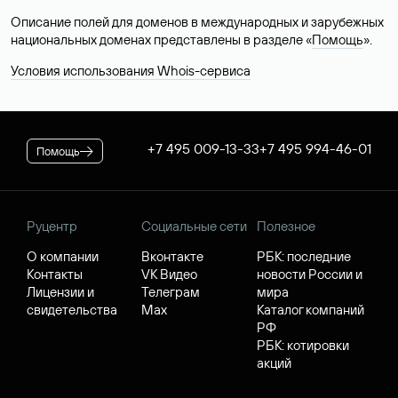
Описание полей для доменов в международных и зарубежных
национальных доменах представлены в разделе «
Помощь
».
Условия использования Whois-сервиса
+7 495 009-13-33
+7 495 994-46-01
Помощь
Руцентр
Социальные сети
Полезное
О компании
Вконтакте
РБК: последние
Контакты
VK Видео
новости России и
Лицензии и
Телеграм
мира
свидетельства
Max
Каталог компаний
РФ
РБК: котировки
акций