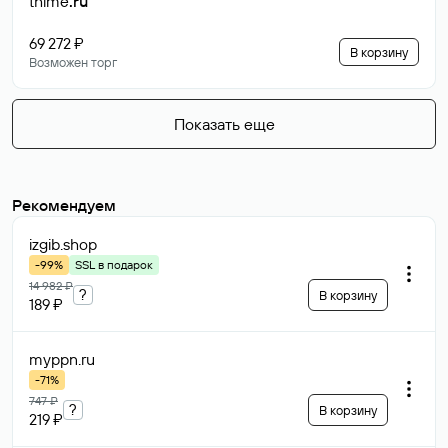
thime
.ru
69 272 ₽
В корзину
Возможен торг
Показать еще
Рекомендуем
izgib
.shop
-99%
SSL в подарок
14 982 ₽
?
В корзину
189 ₽
myppn
.ru
-71%
747 ₽
?
В корзину
219 ₽