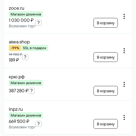
zoce
.ru
Магазин доменов
1 030 000 ₽
?
В корзину
Возможен торг
aiwa
.shop
-99%
SSL в подарок
14 982 ₽
?
В корзину
189 ₽
крю
.рф
Магазин доменов
387 280 ₽
?
В корзину
lnpz
.ru
Магазин доменов
669 500 ₽
?
В корзину
Возможен торг