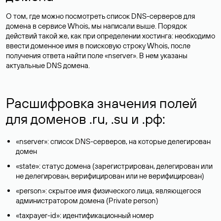
О том, где можно посмотреть список DNS-серверов для
домена в сервисе Whois, мы написали выше. Порядок
действий такой же, как при определении хостинга: необходимо
ввести доменное имя в поисковую строку Whois, после
получения ответа найти поле «nserver». В нем указаны
актуальные DNS домена.
Расшифровка значения полей
для доменов .ru, .su и .рф:
«nserver»: список DNS-серверов, на которые делегирован
домен
«state»: статус домена (зарегистрирован, делегирован или
не делегирован, верифицирован или не верифицирован)
«person»: скрытое имя физического лица, являющегося
администратором домена (Privatе person)
«taxpayer-id»: идентификационный номер