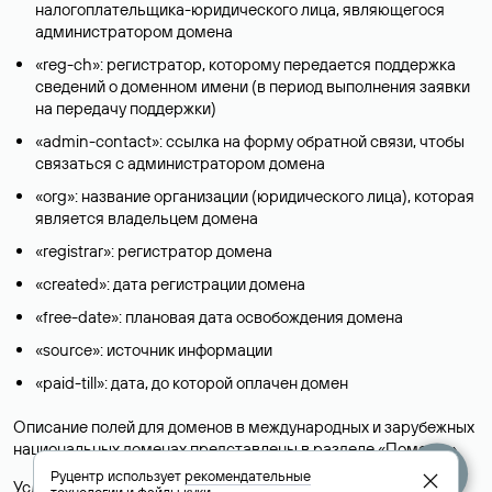
налогоплательщика-юридического лица, являющегося
администратором домена
«reg-ch»: регистратор, которому передается поддержка
сведений о доменном имени (в период выполнения заявки
на передачу поддержки)
«admin-contact»: ссылка на форму обратной связи, чтобы
связаться с администратором домена
«org»: название организации (юридического лица), которая
является владельцем домена
«registrar»: регистратор домена
«created»: дата регистрации домена
«free-date»: плановая дата освобождения домена
«source»: источник информации
«paid-till»: дата, до которой оплачен домен
Описание полей для доменов в международных и зарубежных
национальных доменах представлены в разделе «
Помощь
».
Руцентр использует
рекомендательные
Условия использования Whois-сервиса