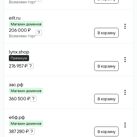
Возможен торг
eilt
.ru
Магазин доменов
206 000 ₽
?
В корзину
Возможен торг
lynx
.shop
Премиум
276 957 ₽
?
В корзину
зас
.рф
Магазин доменов
360 500 ₽
?
В корзину
ебф
.рф
Магазин доменов
387 280 ₽
?
В корзину