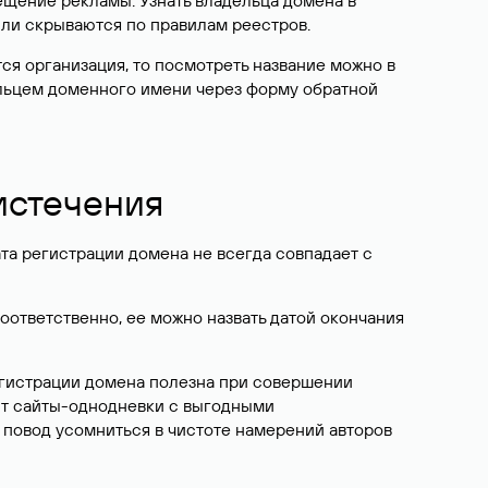
ещение рекламы. Узнать владельца домена в
или скрываются по правилам реестров.
ется организация, то посмотреть название можно в
дельцем доменного имени через форму обратной
 истечения
ата регистрации домена не всегда совпадает с
Соответственно, ее можно назвать датой окончания
егистрации домена полезна при совершении
ют сайты-однодневки с выгодными
 повод усомниться в чистоте намерений авторов