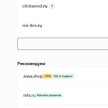
clickwood
.ru
?
mir-lkm
.ru
Рекомендуем
aiwa
.shop
-99%
SSL в подарок
rsfa
.ru
Магазин доменов