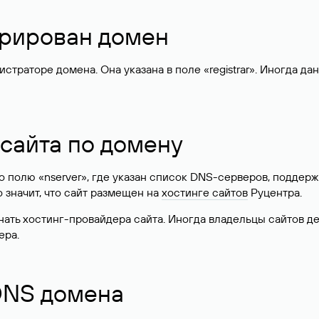
стрирован домен
раторе домена. Она указана в поле «registrar». Иногда да
 сайта по домену
 по полю «nserver», где указан список DNS-серверов, подд
 Это значит, что сайт размещен на
хостинге сайтов
Руцентра.
знать хостинг-провайдера сайта. Иногда владельцы сайтов 
ера.
 DNS домена