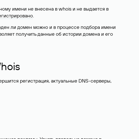
ому имени не внесена в whois и не выдается в
егистрировано
.
боден ли домен можно и в процессе подбора имени
воляет получить данные об истории домена и его
hois
вершится регистрация, актуальные DNS-серверы,