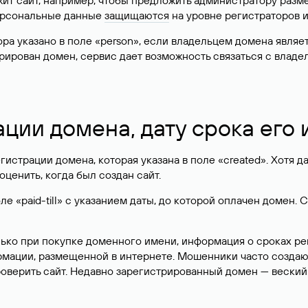
жит сайт, например, чтобы предложить администратору разм
персональные данные
защищаются
на уровне регистраторов 
атора указано в поле «person», если владельцем домена явля
истрирован домен, сервис дает возможность связаться с вла
ации домена, дату срока его
гистрации домена, которая указана в поле «created». Хотя д
оценить, когда был создан сайт.
 «paid-till» с указанием даты, до которой оплачен домен. 
лько при покупке доменного имени, информация о сроках р
ормации, размещенной в интернете. Мошенники часто созда
оверить сайт. Недавно зарегистрированный домен — веский