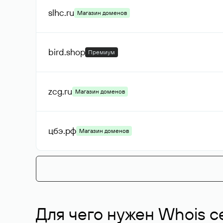
slhc
.ru
Магазин доменов
bird
.shop
Премиум
zcg
.ru
Магазин доменов
цбэ
.рф
Магазин доменов
Для чего нужен Whois с