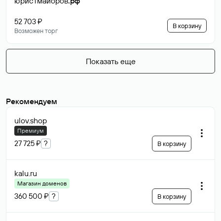
юристмайоров
.рф
52 703 ₽
В корзину
Возможен торг
Показать еще
Рекомендуем
ulov
.shop
Премиум
27 725 ₽
?
В корзину
kalu
.ru
Магазин доменов
360 500 ₽
?
В корзину