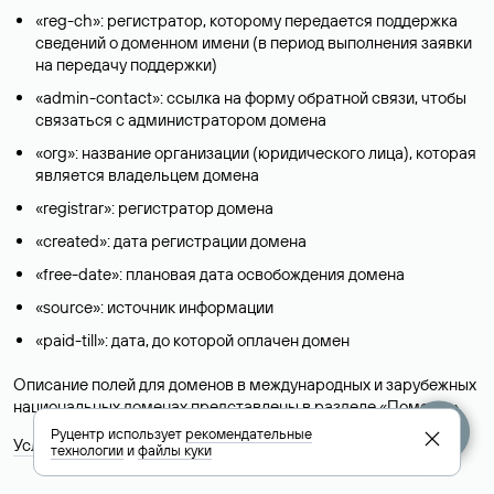
«reg-ch»: регистратор, которому передается поддержка
сведений о доменном имени (в период выполнения заявки
на передачу поддержки)
«admin-contact»: ссылка на форму обратной связи, чтобы
связаться с администратором домена
«org»: название организации (юридического лица), которая
является владельцем домена
«registrar»: регистратор домена
«created»: дата регистрации домена
«free-date»: плановая дата освобождения домена
«source»: источник информации
«paid-till»: дата, до которой оплачен домен
Описание полей для доменов в международных и зарубежных
национальных доменах представлены в разделе «
Помощь
».
Руцентр использует
рекомендательные
Условия использования Whois-сервиса
технологии
и
файлы куки