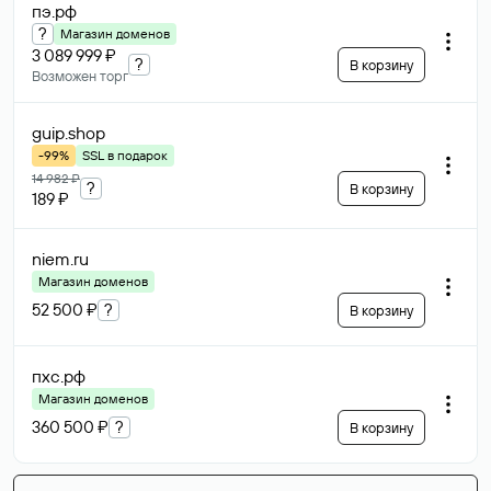
пэ
.рф
?
Магазин доменов
3 089 999 ₽
?
В корзину
Возможен торг
guip
.shop
-99%
SSL в подарок
14 982 ₽
?
В корзину
189 ₽
niem
.ru
Магазин доменов
52 500 ₽
?
В корзину
пхс
.рф
Магазин доменов
360 500 ₽
?
В корзину