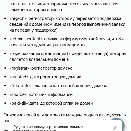
налогоплательщика-юридического лица, являющегося
администратором домена
«reg-ch»: регистратор, которому передается поддержка
сведений о доменном имени (в период выполнения заявки
на передачу поддержки)
«admin-contact»: ссылка на форму обратной связи, чтобы
связаться с администратором домена
«org»: название организации (юридического лица), которая
является владельцем домена
«registrar»: регистратор домена
«created»: дата регистрации домена
«free-date»: плановая дата освобождения домена
«source»: источник информации
«paid-till»: дата, до которой оплачен домен
Описание полей для доменов в международных и зарубежных
национальных доменах представлены в разделе «
Помощь
».
Руцентр использует
рекомендательные
Условия использования Whois-сервиса