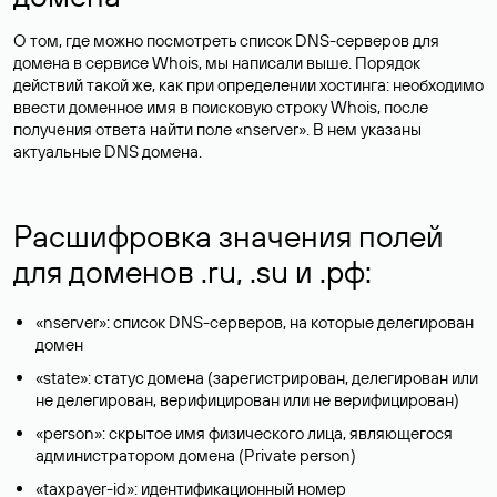
О том, где можно посмотреть список DNS-серверов для
домена в сервисе Whois, мы написали выше. Порядок
действий такой же, как при определении хостинга: необходимо
ввести доменное имя в поисковую строку Whois, после
получения ответа найти поле «nserver». В нем указаны
актуальные DNS домена.
Расшифровка значения полей
для доменов .ru, .su и .рф:
«nserver»: список DNS-серверов, на которые делегирован
домен
«state»: статус домена (зарегистрирован, делегирован или
не делегирован, верифицирован или не верифицирован)
«person»: скрытое имя физического лица, являющегося
администратором домена (Privatе person)
«taxpayer-id»: идентификационный номер