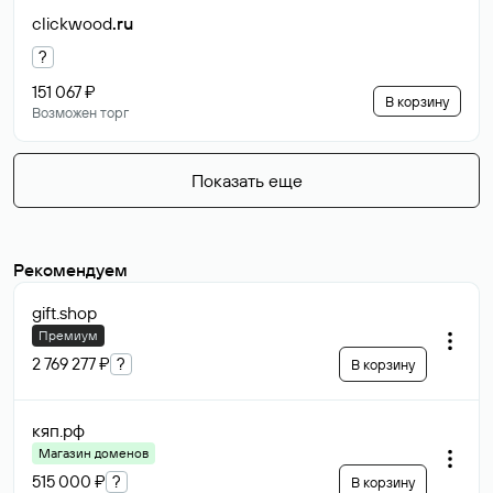
clickwood
.ru
?
151 067 ₽
В корзину
Возможен торг
Показать еще
Рекомендуем
gift
.shop
Премиум
2 769 277 ₽
?
В корзину
кяп
.рф
Магазин доменов
515 000 ₽
?
В корзину