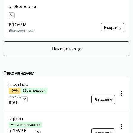
clickwood
.ru
?
151 067 ₽
В корзину
Возможен торг
Показать еще
Рекомендуем
hray
.shop
-99%
SSL в подарок
14 982 ₽
?
В корзину
189 ₽
egtk
.ru
Магазин доменов
514 999 ₽
?