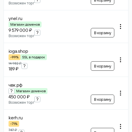
В корзину
Возможен торг
ynel
.ru
Магазин доменов
9 579 000 ₽
?
В корзину
Возможен торг
ioga
.shop
-99%
SSL в подарок
14 982 ₽
?
В корзину
189 ₽
чвк
.рф
?
Магазин доменов
450 000 ₽
?
В корзину
Возможен торг
kerh
.ru
-71%
747 ₽