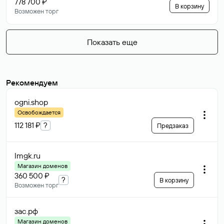
778 700 ₽
В корзину
Возможен торг
Показать еще
Рекомендуем
ogni
.shop
Освобождается
112 181 ₽
?
Предзаказ
lmgk
.ru
Магазин доменов
360 500 ₽
?
В корзину
Возможен торг
зас
.рф
Магазин доменов