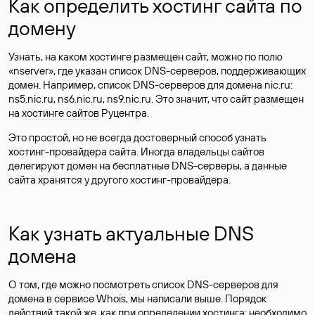
Как определить хостинг сайта по
домену
Узнать, на каком хостинге размещен сайт, можно по полю
«nserver», где указан список DNS-серверов, поддерживающих
домен. Например, список DNS-серверов для домена nic.ru:
ns5.nic.ru, ns6.nic.ru, ns9.nic.ru. Это значит, что сайт размещен
на
хостинге сайтов
Руцентра.
Это простой, но не всегда достоверный способ узнать
хостинг-провайдера сайта. Иногда владельцы сайтов
делегируют домен на бесплатные DNS-серверы, а данные
сайта хранятся у другого хостинг-провайдера.
Как узнать актуальные DNS
домена
О том, где можно посмотреть список DNS-серверов для
домена в сервисе Whois, мы написали выше. Порядок
действий такой же, как при определении хостинга: необходимо