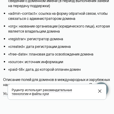
сведений о доменном имени (в период выполнения заявки
на передачу поддержки)
«admin-contact»: ссылка на форму обратной связи, чтобы
связаться с администратором домена
«org»: название организации (юридического лица), которая
является владельцем домена
«registrar»: регистратор домена
«created»: дата регистрации домена
«free-date»: плановая дата освобождения домена
«source»: источник информации
«paid-till»: дата, до которой оплачен домен
Описание полей для доменов в международных и зарубежных
национальных доменах представлены в разделе «
Помощь
».
Руцентр использует
рекомендательные
Условия использования Whois-сервиса
технологии
и
файлы куки