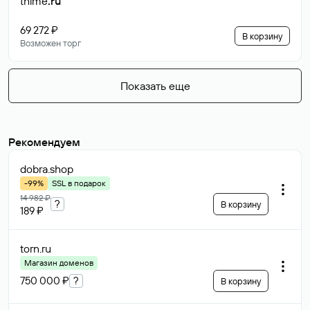
thime
.ru
69 272 ₽
В корзину
Возможен торг
Показать еще
Рекомендуем
dobra
.shop
-99%
SSL в подарок
14 982 ₽
?
В корзину
189 ₽
torn
.ru
Магазин доменов
750 000 ₽
?
В корзину