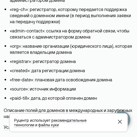
администратором домена
«reg-ch»: регистратор, которому передается поддержка
сведений о доменном имени (в период выполнения заявки
на передачу поддержки)
«admin-contact»: ссылка на форму обратной связи, чтобы
связаться с администратором домена
«org»: название организации (юридического лица), которая
является владельцем домена
«registrar»: регистратор домена
«created»: дата регистрации домена
«free-date»: плановая дата освобождения домена
«source»: источник информации
«paid-till»: дата, до которой оплачен домен
Описание полей для доменов в международных и зарубежных
национальных доменах представлены в разделе «
Помощь
».
Руцентр использует
рекомендательные
технологии
и
файлы куки
Условия использования Whois-сервиса