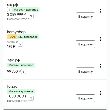
сю
.рф
?
Магазин доменов
3 089 999 ₽
?
В корзину
Возможен торг
komy
.shop
-99%
SSL в подарок
14 982 ₽
?
В корзину
189 ₽
эфс
.рф
Магазин доменов
99 750 ₽
?
В корзину
folz
.ru
Магазин доменов
1 030 000 ₽
?
В корзину
Возможен торг