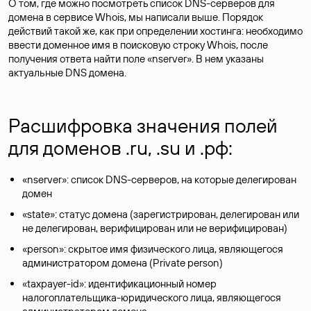
О том, где можно посмотреть список DNS-серверов для
домена в сервисе Whois, мы написали выше. Порядок
действий такой же, как при определении хостинга: необходимо
ввести доменное имя в поисковую строку Whois, после
получения ответа найти поле «nserver». В нем указаны
актуальные DNS домена.
Расшифровка значения полей
для доменов .ru, .su и .рф:
«nserver»: список DNS-серверов, на которые делегирован
домен
«state»: статус домена (зарегистрирован, делегирован или
не делегирован, верифицирован или не верифицирован)
«person»: скрытое имя физического лица, являющегося
администратором домена (Privatе person)
«taxpayer-id»: идентификационный номер
налогоплательщика-юридического лица, являющегося