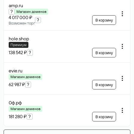
amp
.ru
?
Магазин доменов
4 017 000 ₽
?
В корзину
Возможен торг
hole
.shop
Премиум
138 542 ₽
?
В корзину
evie
.ru
Магазин доменов
62 987 ₽
?
В корзину
0ф
.рф
Магазин доменов
181 280 ₽
?
В корзину