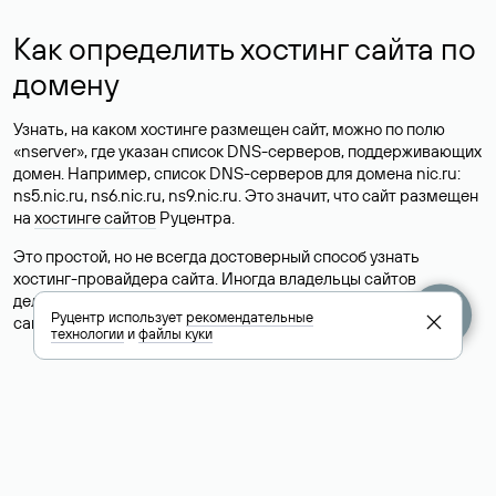
Как определить хостинг сайта по
домену
Узнать, на каком хостинге размещен сайт, можно по полю
«nserver», где указан список DNS-серверов, поддерживающих
домен. Например, список DNS-серверов для домена nic.ru:
ns5.nic.ru, ns6.nic.ru, ns9.nic.ru. Это значит, что сайт размещен
на
хостинге сайтов
Руцентра.
Это простой, но не всегда достоверный способ узнать
хостинг-провайдера сайта. Иногда владельцы сайтов
делегируют домен на бесплатные DNS-серверы, а данные
Руцентр использует
рекомендательные
сайта хранятся у другого хостинг-провайдера.
технологии
и
файлы куки
Как узнать актуальные DNS
домена
О том, где можно посмотреть список DNS-серверов для