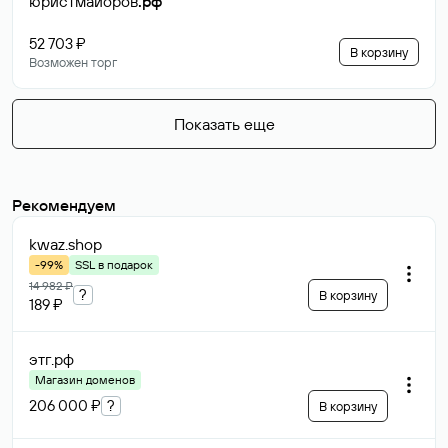
юристмайоров
.рф
52 703 ₽
В корзину
Возможен торг
Показать еще
Рекомендуем
kwaz
.shop
-99%
SSL в подарок
14 982 ₽
?
В корзину
189 ₽
этг
.рф
Магазин доменов
206 000 ₽
?
В корзину