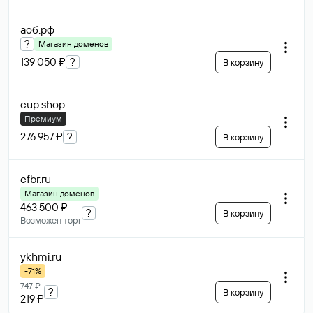
аоб
.рф
?
Магазин доменов
139 050 ₽
?
В корзину
cup
.shop
Премиум
276 957 ₽
?
В корзину
cfbr
.ru
Магазин доменов
463 500 ₽
?
В корзину
Возможен торг
ykhmi
.ru
-71%
747 ₽
?
В корзину
219 ₽