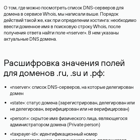
О том, где можно посмотреть список DNS-серверов для
домена в сервисе Whois, мы написали выше. Порядок
действий такой же, как при определении хостинга: необходимо
ввести доменное имя в поисковую строку Whois, после
получения ответа найти поле «nserver». В нем указаны
актуальные DNS домена.
Расшифровка значения полей
для доменов .ru, .su и .рф:
«nserver»: список DNS-серверов, на которые делегирован
домен
«state»: статус домена (зарегистрирован, делегирован или
не делегирован, верифицирован или не верифицирован)
«person»: скрытое имя физического лица, являющегося
администратором домена (Privatе person)
«taxpayer-id»: идентификационный номер