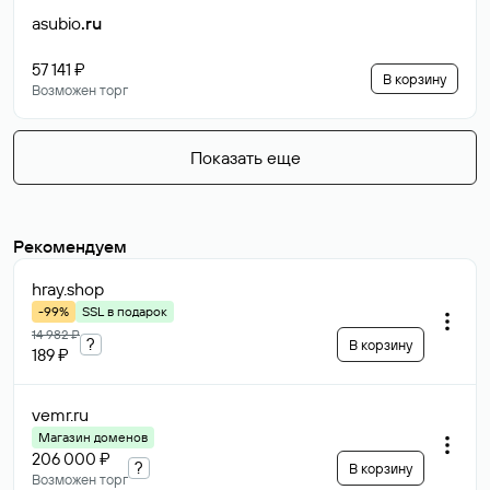
asubio
.ru
57 141 ₽
В корзину
Возможен торг
Показать еще
Рекомендуем
hray
.shop
-99%
SSL в подарок
14 982 ₽
?
В корзину
189 ₽
vemr
.ru
Магазин доменов
206 000 ₽
?
В корзину
Возможен торг