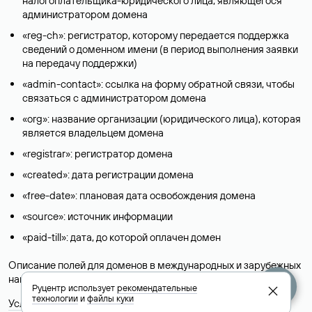
налогоплательщика-юридического лица, являющегося
администратором домена
«reg-ch»: регистратор, которому передается поддержка
сведений о доменном имени (в период выполнения заявки
на передачу поддержки)
«admin-contact»: ссылка на форму обратной связи, чтобы
связаться с администратором домена
«org»: название организации (юридического лица), которая
является владельцем домена
«registrar»: регистратор домена
«created»: дата регистрации домена
«free-date»: плановая дата освобождения домена
«source»: источник информации
«paid-till»: дата, до которой оплачен домен
Описание полей для доменов в международных и зарубежных
национальных доменах представлены в разделе «
Помощь
».
Руцентр использует
рекомендательные
технологии
и
файлы куки
Условия использования Whois-сервиса