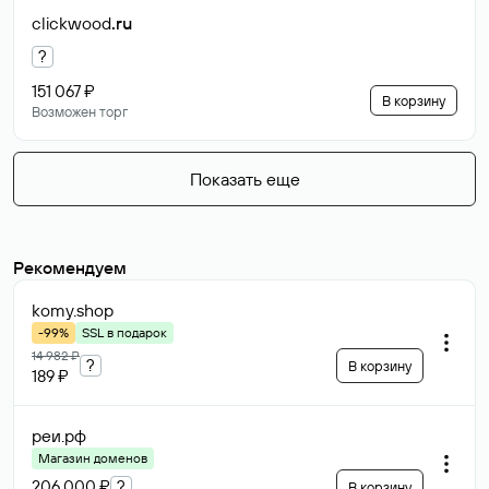
clickwood
.ru
?
151 067 ₽
В корзину
Возможен торг
Показать еще
Рекомендуем
komy
.shop
-99%
SSL в подарок
14 982 ₽
?
В корзину
189 ₽
реи
.рф
Магазин доменов
206 000 ₽
?
В корзину