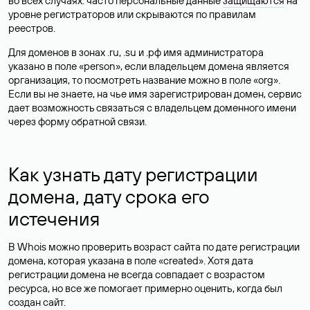
во всех случаях: часто персональные данные
защищаются
на
уровне регистраторов или скрываются по правилам
реестров.
Для доменов в зонах .ru, .su и .рф имя администратора
указано в поле «person», если владельцем домена является
организация, то посмотреть название можно в поле «org».
Если вы не знаете, на чье имя зарегистрирован домен, сервис
дает возможность связаться с владельцем доменного имени
через форму обратной связи.
Как узнать дату регистрации
домена, дату срока его
истечения
В Whois можно проверить возраст сайта по дате регистрации
домена, которая указана в поле «created». Хотя дата
регистрации домена не всегда совпадает с возрастом
ресурса, но все же помогает примерно оценить, когда был
создан сайт.