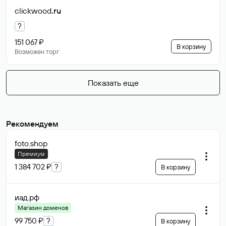
clickwood
.ru
?
151 067 ₽
В корзину
Возможен торг
Показать еще
Рекомендуем
foto
.shop
Премиум
1 384 702 ₽
?
В корзину
иад
.рф
Магазин доменов
99 750 ₽
?
В корзину