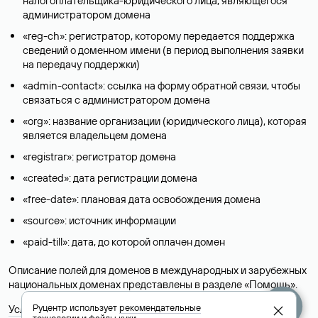
налогоплательщика-юридического лица, являющегося
администратором домена
«reg-ch»: регистратор, которому передается поддержка
сведений о доменном имени (в период выполнения заявки
на передачу поддержки)
«admin-contact»: ссылка на форму обратной связи, чтобы
связаться с администратором домена
«org»: название организации (юридического лица), которая
является владельцем домена
«registrar»: регистратор домена
«created»: дата регистрации домена
«free-date»: плановая дата освобождения домена
«source»: источник информации
«paid-till»: дата, до которой оплачен домен
Описание полей для доменов в международных и зарубежных
национальных доменах представлены в разделе «
Помощь
».
Руцентр использует
рекомендательные
Условия использования Whois-сервиса