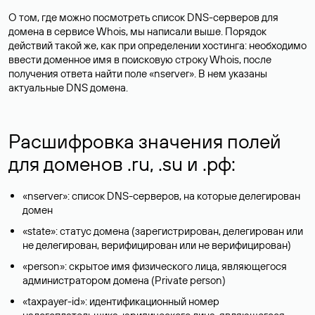
О том, где можно посмотреть список DNS-серверов для
домена в сервисе Whois, мы написали выше. Порядок
действий такой же, как при определении хостинга: необходимо
ввести доменное имя в поисковую строку Whois, после
получения ответа найти поле «nserver». В нем указаны
актуальные DNS домена.
Расшифровка значения полей
для доменов .ru, .su и .рф:
«nserver»: список DNS-серверов, на которые делегирован
домен
«state»: статус домена (зарегистрирован, делегирован или
не делегирован, верифицирован или не верифицирован)
«person»: скрытое имя физического лица, являющегося
администратором домена (Privatе person)
«taxpayer-id»: идентификационный номер