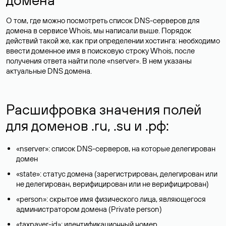
О том, где можно посмотреть список DNS-серверов для
домена в сервисе Whois, мы написали выше. Порядок
действий такой же, как при определении хостинга: необходимо
ввести доменное имя в поисковую строку Whois, после
получения ответа найти поле «nserver». В нем указаны
актуальные DNS домена.
Расшифровка значения полей
для доменов .ru, .su и .рф:
«nserver»: список DNS-серверов, на которые делегирован
домен
«state»: статус домена (зарегистрирован, делегирован или
не делегирован, верифицирован или не верифицирован)
«person»: скрытое имя физического лица, являющегося
администратором домена (Privatе person)
«taxpayer-id»: идентификационный номер