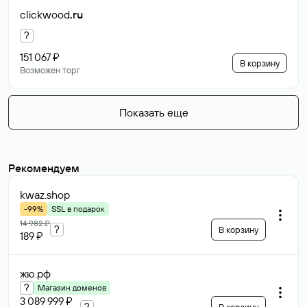
clickwood
.ru
?
151 067 ₽
В корзину
Возможен торг
Показать еще
Рекомендуем
kwaz
.shop
-99%
SSL в подарок
14 982 ₽
?
В корзину
189 ₽
жю
.рф
?
Магазин доменов
3 089 999 ₽
?