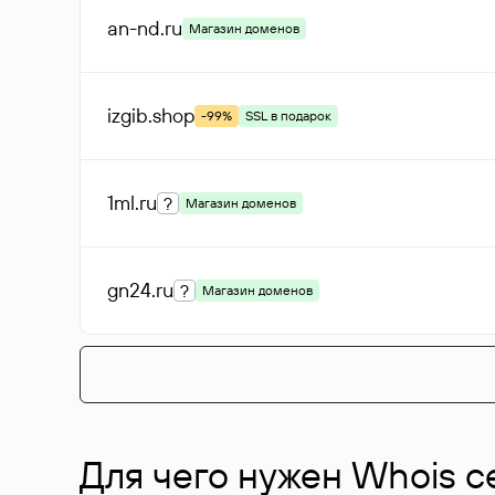
an-nd
.ru
Магазин доменов
izgib
.shop
-99%
SSL в подарок
1ml
.ru
?
Магазин доменов
gn24
.ru
?
Магазин доменов
Для чего нужен Whois с