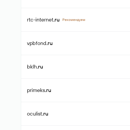
rtc-internet
.ru
Рекомендуем
vpbfond
.ru
bklh
.ru
primeks
.ru
oculist
.ru