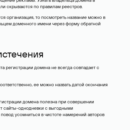
ещение рекламы. Узнать владельца домена в
или скрываются по правилам реестров.
ется организация, то посмотреть название можно в
дельцем доменного имени через форму обратной
 истечения
ата регистрации домена не всегда совпадает с
Соответственно, ее можно назвать датой окончания
егистрации домена полезна при совершении
ют сайты-однодневки с выгодными
 повод усомниться в чистоте намерений авторов