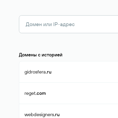
Домены с историей
gidrosfera
.ru
reget
.com
webdesigners
.ru