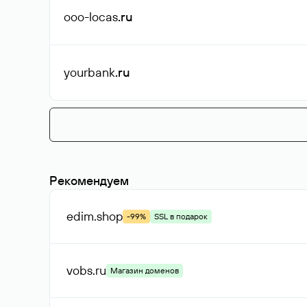
ooo-locas
.ru
yourbank
.ru
Рекомендуем
edim
.shop
-99%
SSL в подарок
vobs
.ru
Магазин доменов