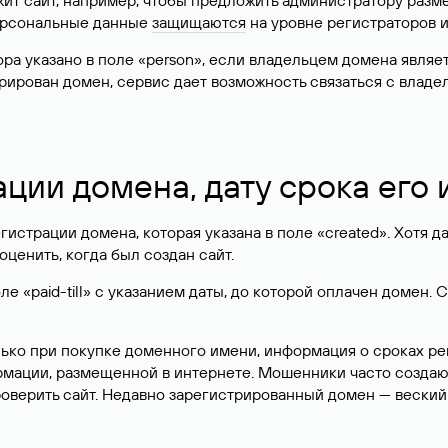
жит сайт, например, чтобы предложить администратору разм
персональные данные
защищаются
на уровне регистраторов 
атора указано в поле «person», если владельцем домена явля
истрирован домен, сервис дает возможность связаться с вла
ации домена, дату срока его
гистрации домена, которая указана в поле «created». Хотя д
оценить, когда был создан сайт.
 «paid-till» с указанием даты, до которой оплачен домен. 
лько при покупке доменного имени, информация о сроках р
ормации, размещенной в интернете. Мошенники часто созда
оверить сайт. Недавно зарегистрированный домен — веский