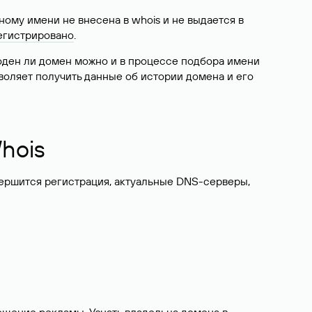
ому имени не внесена в whois и не выдается в
егистрировано
.
боден ли домен можно и в процессе подбора имени
воляет получить данные об истории домена и его
hois
вершится регистрация, актуальные DNS-серверы,