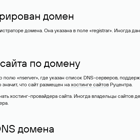
стрирован домен
раторе домена. Она указана в поле «registrar». Иногда да
 сайта по домену
 по полю «nserver», где указан список DNS-серверов, подд
 Это значит, что сайт размещен на
хостинге сайтов
Руцентра.
знать хостинг-провайдера сайта. Иногда владельцы сайтов 
ера.
 DNS домена