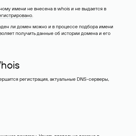
ому имени не внесена в whois и не выдается в
егистрировано
.
боден ли домен можно и в процессе подбора имени
воляет получить данные об истории домена и его
hois
вершится регистрация, актуальные DNS-серверы,