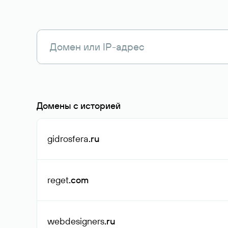
Домены с историей
gidrosfera
.ru
reget
.com
webdesigners
.ru