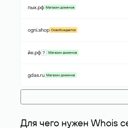
пых
.рф
Магазин доменов
ogni
.shop
Освобождается
йе
.рф
?
Магазин доменов
gdas
.ru
Магазин доменов
Для чего нужен Whois с