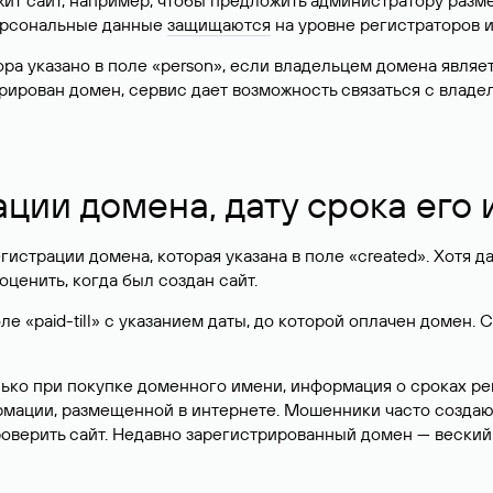
жит сайт, например, чтобы предложить администратору разм
персональные данные
защищаются
на уровне регистраторов 
атора указано в поле «person», если владельцем домена явля
истрирован домен, сервис дает возможность связаться с вла
ации домена, дату срока его
гистрации домена, которая указана в поле «created». Хотя д
оценить, когда был создан сайт.
 «paid-till» с указанием даты, до которой оплачен домен. 
лько при покупке доменного имени, информация о сроках р
ормации, размещенной в интернете. Мошенники часто созда
оверить сайт. Недавно зарегистрированный домен — веский