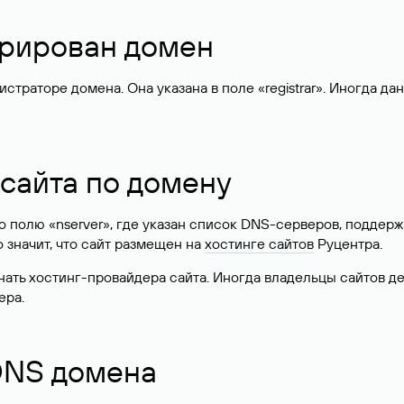
стрирован домен
раторе домена. Она указана в поле «registrar». Иногда да
 сайта по домену
 по полю «nserver», где указан список DNS-серверов, подд
 Это значит, что сайт размещен на
хостинге сайтов
Руцентра.
знать хостинг-провайдера сайта. Иногда владельцы сайтов 
ера.
 DNS домена