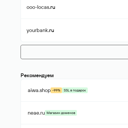
ooo-locas
.ru
yourbank
.ru
Рекомендуем
aiwa
.shop
-99%
SSL в подарок
neae
.ru
Магазин доменов