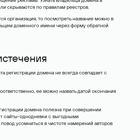
ещение рекламы. Узнать владельца домена в
или скрываются по правилам реестров.
ется организация, то посмотреть название можно в
дельцем доменного имени через форму обратной
 истечения
ата регистрации домена не всегда совпадает с
Соответственно, ее можно назвать датой окончания
егистрации домена полезна при совершении
ют сайты-однодневки с выгодными
 повод усомниться в чистоте намерений авторов