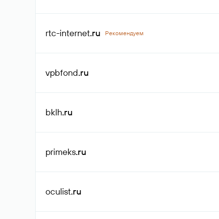
rtc-internet
.ru
Рекомендуем
vpbfond
.ru
bklh
.ru
primeks
.ru
oculist
.ru