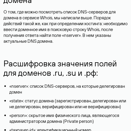
О том, где можно посмотреть список DNS-серверов для
домена в сервисе Whois, мы написали выше. Порядок
действий такой же, как при определении хостинга: необходимо
ввести доменное имя в поисковую строку Whois, после
получения ответа найти поле «nserver». В нем указаны
актуальные DNS домена.
Расшифровка значения полей
для доменов .ru, .su и .рф:
«nserver»: список DNS-серверов, на которые делегирован
домен
«state»: статус домена (зарегистрирован, делегирован или
не делегирован, верифицирован или не верифицирован)
«person»: скрытое имя физического лица, являющегося
администратором домена (Privatе person)
«taxpayer-id»: идентификационный номер