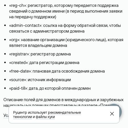
«reg-ch»: регистратор, которому передается поддержка
сведений о доменном имени (в период выполнения заявки
на передачу поддержки)
«admin-contact»: ссылка на форму обратной связи, чтобы
связаться с администратором домена
«org»: название организации (юридического лица), которая
является владельцем домена
«registrar»: регистратор домена
«created»: дата регистрации домена
«free-date»: плановая дата освобождения домена
«source»: источник информации
«paid-till»: дата, до которой оплачен домен
Описание полей для доменов в международных и зарубежных
национальных доменах представлены в разделе «
Помощь
».
Руцентр использует
рекомендательные
Условия использования Whois-сервиса
технологии
и
файлы куки