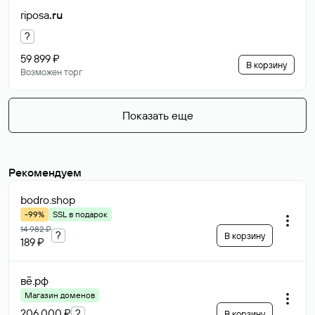
riposa
.ru
?
59 899 ₽
В корзину
Возможен торг
Показать еще
Рекомендуем
bodro
.shop
-99%
SSL в подарок
14 982 ₽
?
В корзину
189 ₽
вё
.рф
Магазин доменов
206 000 ₽
?
В корзину