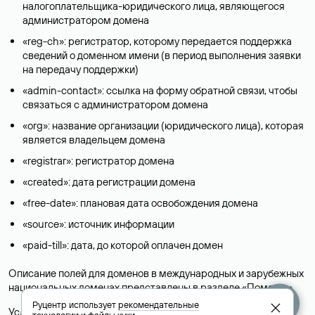
налогоплательщика-юридического лица, являющегося
администратором домена
«reg-ch»: регистратор, которому передается поддержка
сведений о доменном имени (в период выполнения заявки
на передачу поддержки)
«admin-contact»: ссылка на форму обратной связи, чтобы
связаться с администратором домена
«org»: название организации (юридического лица), которая
является владельцем домена
«registrar»: регистратор домена
«created»: дата регистрации домена
«free-date»: плановая дата освобождения домена
«source»: источник информации
«paid-till»: дата, до которой оплачен домен
Описание полей для доменов в международных и зарубежных
национальных доменах представлены в разделе «
Помощь
».
Руцентр использует
рекомендательные
Условия использования Whois-сервиса