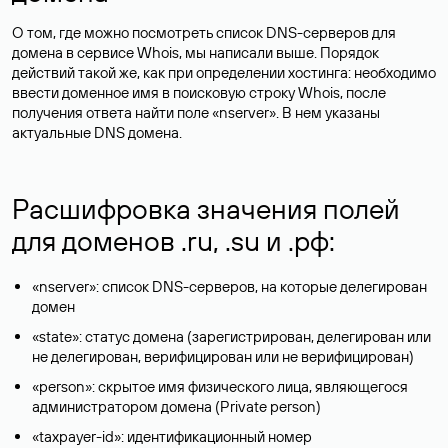
О том, где можно посмотреть список DNS-серверов для
домена в сервисе Whois, мы написали выше. Порядок
действий такой же, как при определении хостинга: необходимо
ввести доменное имя в поисковую строку Whois, после
получения ответа найти поле «nserver». В нем указаны
актуальные DNS домена.
Расшифровка значения полей
для доменов .ru, .su и .рф:
«nserver»: список DNS-серверов, на которые делегирован
домен
«state»: статус домена (зарегистрирован, делегирован или
не делегирован, верифицирован или не верифицирован)
«person»: скрытое имя физического лица, являющегося
администратором домена (Privatе person)
«taxpayer-id»: идентификационный номер