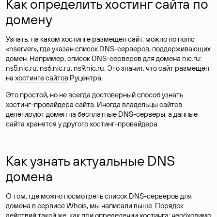
Как определить хостинг сайта по
домену
Узнать, на каком хостинге размещен сайт, можно по полю
«nserver», где указан список DNS-серверов, поддерживающих
домен. Например, список DNS-серверов для домена nic.ru:
ns5.nic.ru, ns6.nic.ru, ns9.nic.ru. Это значит, что сайт размещен
на
хостинге сайтов
Руцентра.
Это простой, но не всегда достоверный способ узнать
хостинг-провайдера сайта. Иногда владельцы сайтов
делегируют домен на бесплатные DNS-серверы, а данные
сайта хранятся у другого хостинг-провайдера.
Как узнать актуальные DNS
домена
О том, где можно посмотреть список DNS-серверов для
домена в сервисе Whois, мы написали выше. Порядок
действий такой же, как при определении хостинга: необходимо