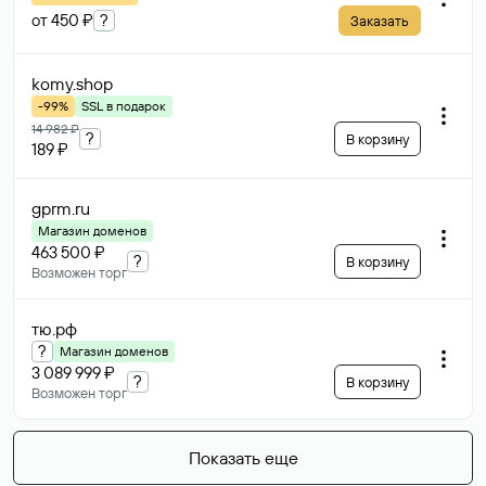
от 450 ₽
?
Заказать
komy
.shop
-99%
SSL в подарок
14 982 ₽
?
В корзину
189 ₽
gprm
.ru
Магазин доменов
463 500 ₽
?
В корзину
Возможен торг
тю
.рф
?
Магазин доменов
3 089 999 ₽
?
В корзину
Возможен торг
Показать еще