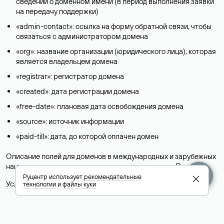
сведений о доменном имени (в период выполнения заявки
на передачу поддержки)
«admin-contact»: ссылка на форму обратной связи, чтобы
связаться с администратором домена
«org»: название организации (юридического лица), которая
является владельцем домена
«registrar»: регистратор домена
«created»: дата регистрации домена
«free-date»: плановая дата освобождения домена
«source»: источник информации
«paid-till»: дата, до которой оплачен домен
Описание полей для доменов в международных и зарубежных
национальных доменах представлены в разделе «
Помощь
».
Руцентр использует
рекомендательные
Условия использования Whois-сервиса
технологии
и
файлы куки