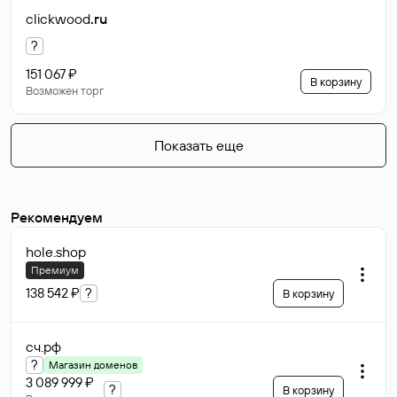
clickwood
.ru
?
151 067 ₽
В корзину
Возможен торг
Показать еще
Рекомендуем
hole
.shop
Премиум
138 542 ₽
?
В корзину
сч
.рф
?
Магазин доменов
3 089 999 ₽
?
В корзину