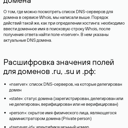
О том, где можно посмотреть список DNS-серверов для
домена в сервисе Whois, мы написали выше. Порядок
действий такой же, как при определении хостинга: необходимо
ввести доменное имя в поисковую строку Whois, после
получения ответа найти поле «nserver». В нем указаны
актуальные DNS домена.
Расшифровка значения полей
для доменов .ru, .su и .рф:
«nserver»: список DNS-серверов, на которые делегирован
домен
«state»: статус домена (зарегистрирован, делегирован или
не делегирован, верифицирован или не верифицирован)
«person»: скрытое имя физического лица, являющегося
администратором домена (Privatе person)
«taxpayer-id»: идентификационный номер