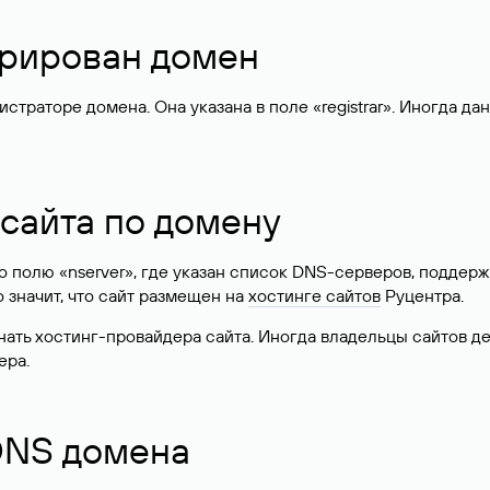
стрирован домен
раторе домена. Она указана в поле «registrar». Иногда да
 сайта по домену
 по полю «nserver», где указан список DNS-серверов, подд
 Это значит, что сайт размещен на
хостинге сайтов
Руцентра.
знать хостинг-провайдера сайта. Иногда владельцы сайтов 
ера.
 DNS домена