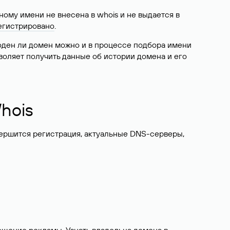
ому имени не внесена в whois и не выдается в
егистрировано
.
боден ли домен можно и в процессе подбора имени
воляет получить данные об истории домена и его
hois
вершится регистрация, актуальные DNS-серверы,