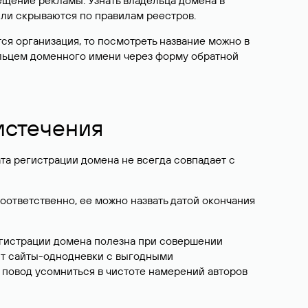
ещение рекламы. Узнать владельца домена в
или скрываются по правилам реестров.
ется организация, то посмотреть название можно в
дельцем доменного имени через форму обратной
 истечения
ата регистрации домена не всегда совпадает с
Соответственно, ее можно назвать датой окончания
егистрации домена полезна при совершении
ют сайты-однодневки с выгодными
 повод усомниться в чистоте намерений авторов