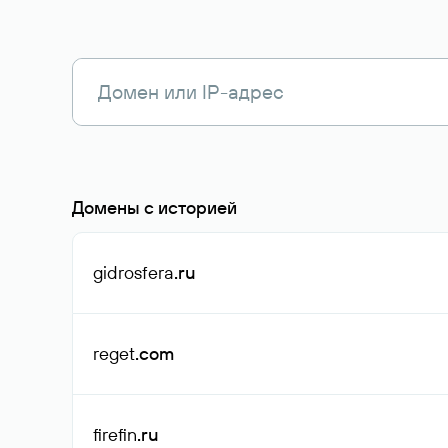
Домены с историей
gidrosfera
.ru
reget
.com
firefin
.ru