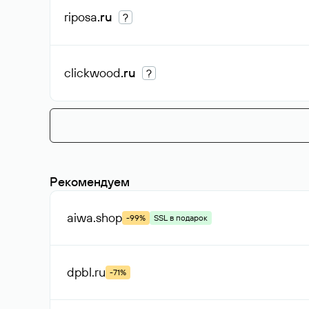
riposa
.ru
?
clickwood
.ru
?
Рекомендуем
aiwa
.shop
-99%
SSL в подарок
dpbl
.ru
-71%