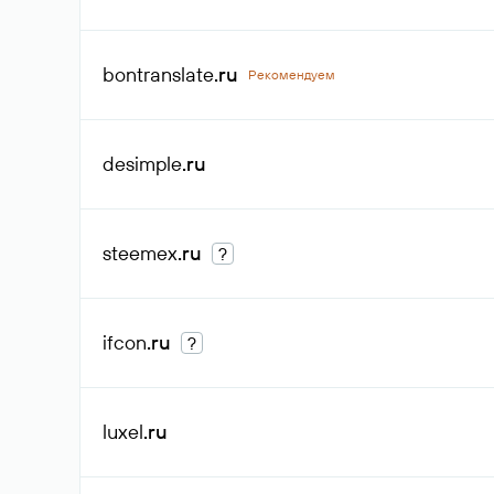
bontranslate
.ru
Рекомендуем
desimple
.ru
steemex
.ru
?
ifcon
.ru
?
luxel
.ru