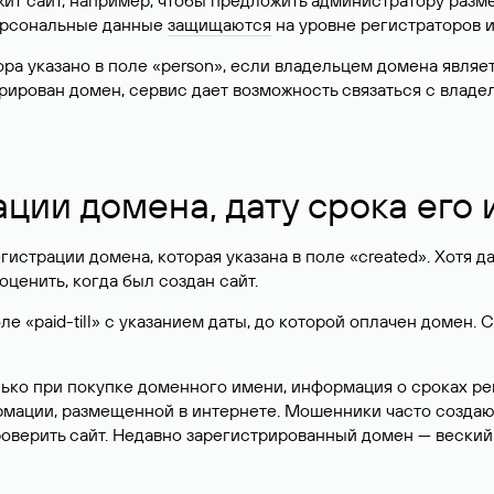
жит сайт, например, чтобы предложить администратору разм
персональные данные
защищаются
на уровне регистраторов 
атора указано в поле «person», если владельцем домена явля
истрирован домен, сервис дает возможность связаться с вла
ации домена, дату срока его
гистрации домена, которая указана в поле «created». Хотя д
оценить, когда был создан сайт.
 «paid-till» с указанием даты, до которой оплачен домен. 
лько при покупке доменного имени, информация о сроках р
ормации, размещенной в интернете. Мошенники часто созда
оверить сайт. Недавно зарегистрированный домен — веский