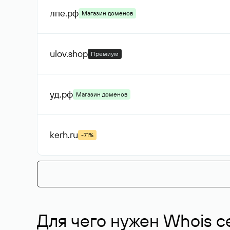
лпе
.рф
Магазин доменов
ulov
.shop
Премиум
уд
.рф
Магазин доменов
kerh
.ru
-71%
Для чего нужен Whois с