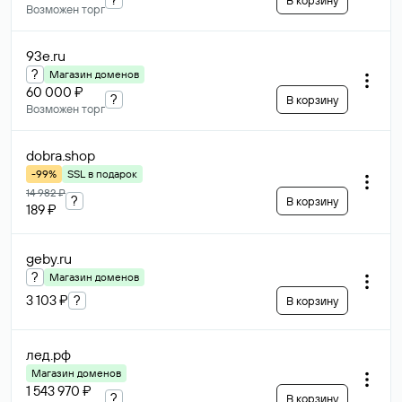
В корзину
Возможен торг
93e
.ru
?
Магазин доменов
60 000 ₽
?
В корзину
Возможен торг
dobra
.shop
-99%
SSL в подарок
14 982 ₽
?
В корзину
189 ₽
geby
.ru
?
Магазин доменов
3 103 ₽
?
В корзину
лед
.рф
Магазин доменов
1 543 970 ₽
?
В корзину