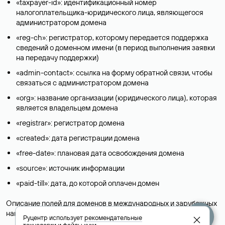
«taxpayer-id»: идентификационный номер
налогоплательщика-юридического лица, являющегося
администратором домена
«reg-ch»: регистратор, которому передается поддержка
сведений о доменном имени (в период выполнения заявки
на передачу поддержки)
«admin-contact»: ссылка на форму обратной связи, чтобы
связаться с администратором домена
«org»: название организации (юридического лица), которая
является владельцем домена
«registrar»: регистратор домена
«created»: дата регистрации домена
«free-date»: плановая дата освобождения домена
«source»: источник информации
«paid-till»: дата, до которой оплачен домен
Описание полей для доменов в международных и зарубежных
национальных доменах представлены в разделе «
Помощь
».
Руцентр использует
рекомендательные