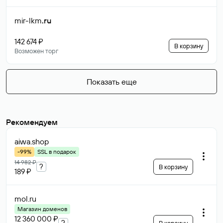
mir-lkm
.ru
142 674 ₽
В корзину
Возможен торг
Показать еще
Рекомендуем
aiwa
.shop
-99%
SSL в подарок
14 982 ₽
?
В корзину
189 ₽
mol
.ru
Магазин доменов
12 360 000 ₽
?