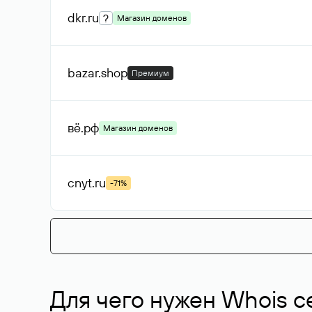
dkr
.ru
?
Магазин доменов
bazar
.shop
Премиум
вё
.рф
Магазин доменов
cnyt
.ru
-71%
Для чего нужен Whois с