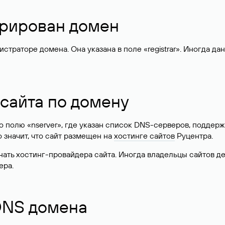
стрирован домен
раторе домена. Она указана в поле «registrar». Иногда да
 сайта по домену
 по полю «nserver», где указан список DNS-серверов, подд
 Это значит, что сайт размещен на
хостинге сайтов
Руцентра.
знать хостинг-провайдера сайта. Иногда владельцы сайтов 
ера.
 DNS домена