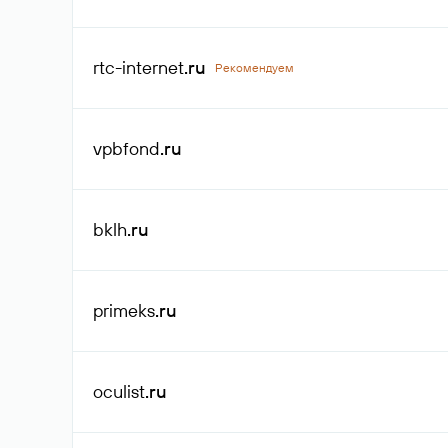
rtc-internet
.ru
Рекомендуем
vpbfond
.ru
bklh
.ru
primeks
.ru
oculist
.ru