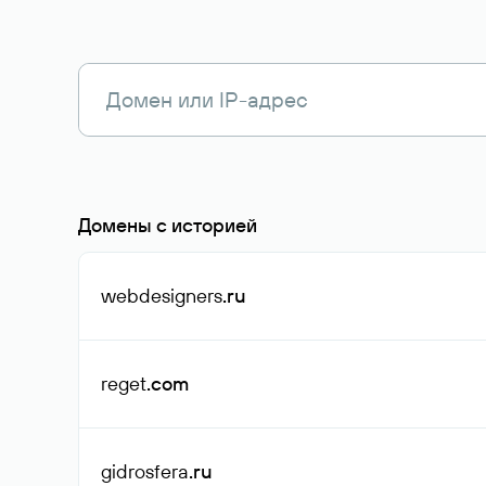
Домены с историей
webdesigners
.ru
reget
.com
gidrosfera
.ru