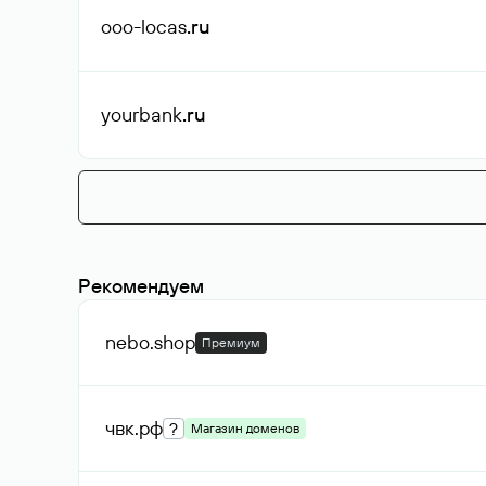
ooo-locas
.ru
yourbank
.ru
Рекомендуем
nebo
.shop
Премиум
чвк
.рф
?
Магазин доменов