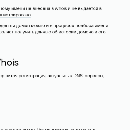
ому имени не внесена в whois и не выдается в
егистрировано
.
боден ли домен можно и в процессе подбора имени
воляет получить данные об истории домена и его
hois
вершится регистрация, актуальные DNS-серверы,