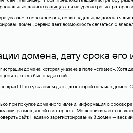
жит сайт, например, чтобы предложить администратору разм
персональные данные
защищаются
на уровне регистраторов 
атора указано в поле «person», если владельцем домена явля
истрирован домен, сервис дает возможность связаться с вла
ации домена, дату срока его
гистрации домена, которая указана в поле «created». Хотя д
оценить, когда был создан сайт.
 «paid-till» с указанием даты, до которой оплачен домен. 
лько при покупке доменного имени, информация о сроках р
ормации, размещенной в интернете. Мошенники часто созда
оверить сайт. Недавно зарегистрированный домен — веский