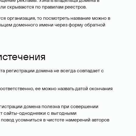
ещение рекламы. Узнать владельца домена в
или скрываются по правилам реестров.
ется организация, то посмотреть название можно в
дельцем доменного имени через форму обратной
 истечения
ата регистрации домена не всегда совпадает с
Соответственно, ее можно назвать датой окончания
егистрации домена полезна при совершении
ют сайты-однодневки с выгодными
 повод усомниться в чистоте намерений авторов